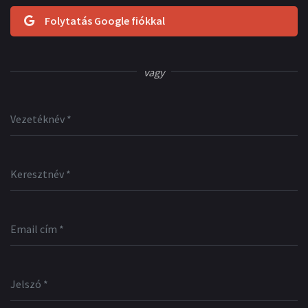
Folytatás Google fiókkal
vagy