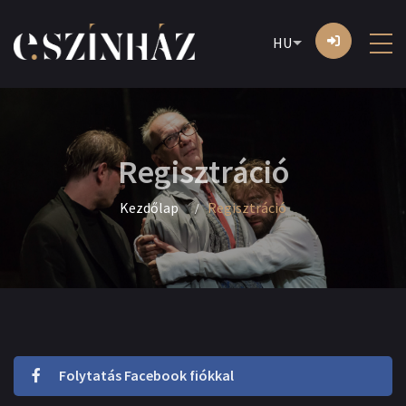
HU
Regisztráció
Kezdőlap
Regisztráció
Folytatás Facebook fiókkal