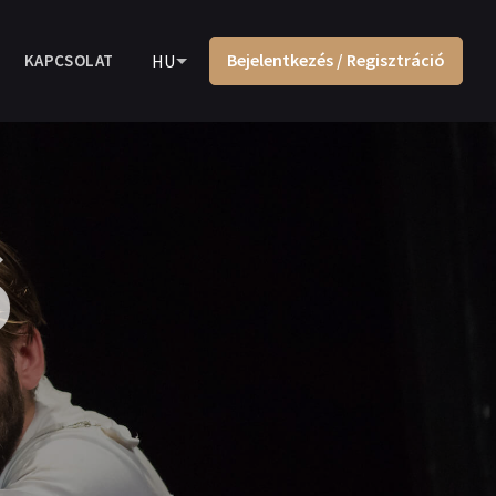
Bejelentkezés / Regisztráció
KAPCSOLAT
HU
ó