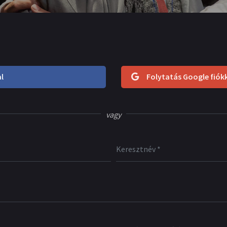
l
Folytatás Google fiók
vagy