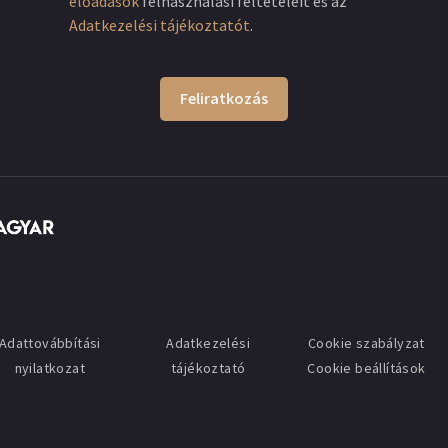
előadások
felhasználási feltételeit és az
Adatkezelési tájékoztatót
.
Feliratkozás
Adattovábbítási
Adatkezelési
Cookie szabályzat
nyilatkozat
tájékoztató
Cookie beállítások