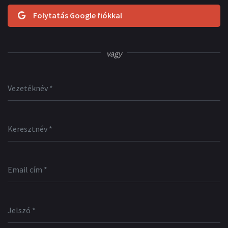
Folytatás Google fiókkal
vagy