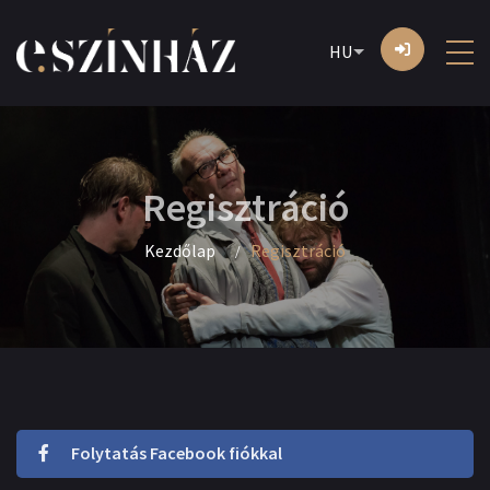
HU
Regisztráció
Kezdőlap
Regisztráció
Folytatás Facebook fiókkal