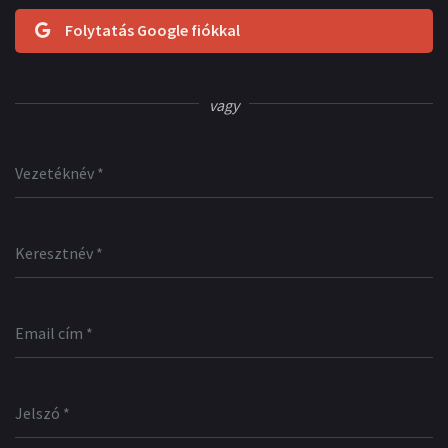
Folytatás Google fiókkal
vagy