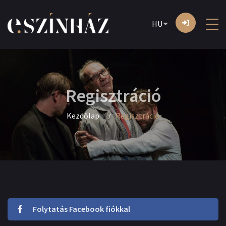
HU
Regisztráció
Kezdőlap
Regisztráció
Folytatás Facebook fiókkal