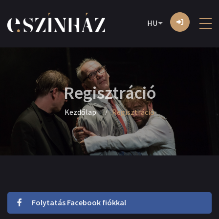
HU
Regisztráció
Kezdőlap
Regisztráció
Folytatás Facebook fiókkal