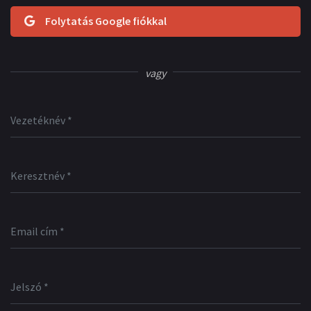
Folytatás Google fiókkal
vagy