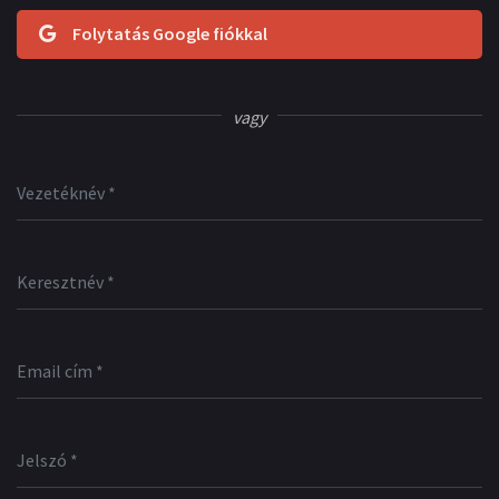
Folytatás Google fiókkal
vagy