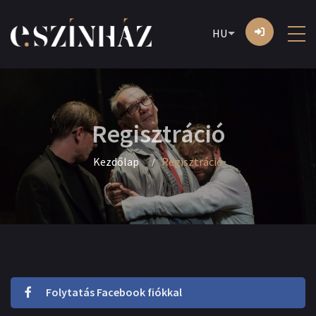
HU
Regisztráció
Kezdőlap
Regisztráció
Folytatás Facebook fiókkal