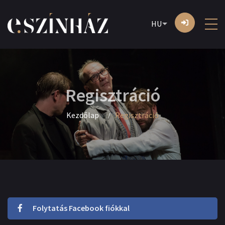
HU
Regisztráció
Kezdőlap
Regisztráció
Folytatás Facebook fiókkal