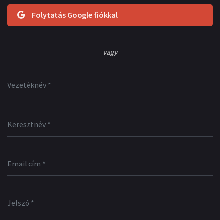
Folytatás Google fiókkal
vagy