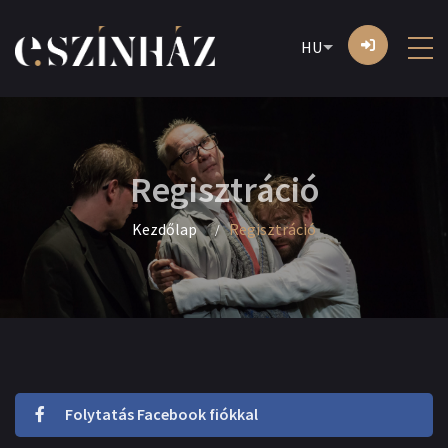
HU
Regisztráció
Kezdőlap
Regisztráció
Folytatás Facebook fiókkal