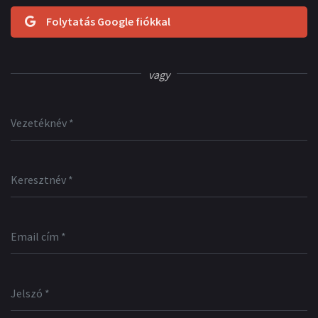
Folytatás Google fiókkal
vagy