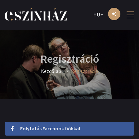
HU
Regisztráció
Kezdőlap
Regisztráció
Folytatás Facebook fiókkal