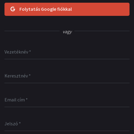
Folytatás Google fiókkal
vagy