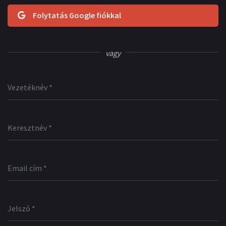
Folytatás Google fiókkal
vagy