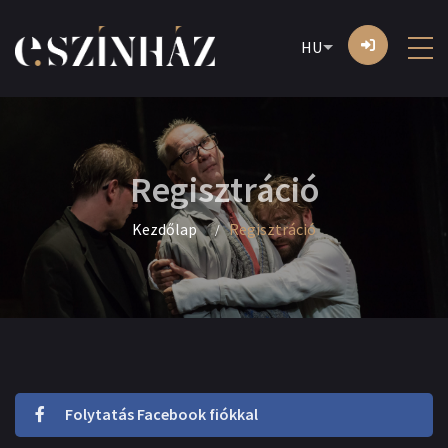
HU
Regisztráció
Kezdőlap
Regisztráció
Folytatás Facebook fiókkal