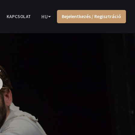
Bejelentkezés / Regisztráció
KAPCSOLAT
HU
ó