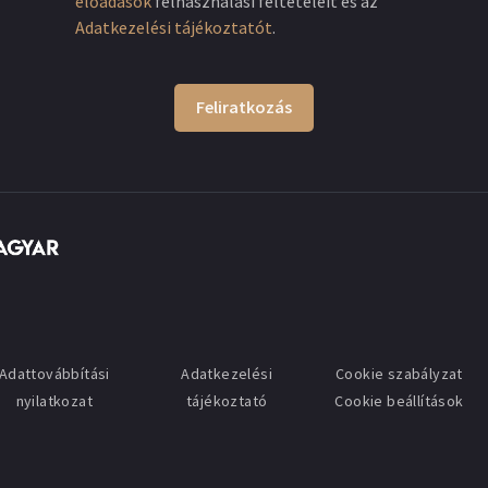
előadások
felhasználási feltételeit és az
Adatkezelési tájékoztatót
.
Feliratkozás
Adattovábbítási
Adatkezelési
Cookie szabályzat
nyilatkozat
tájékoztató
Cookie beállítások