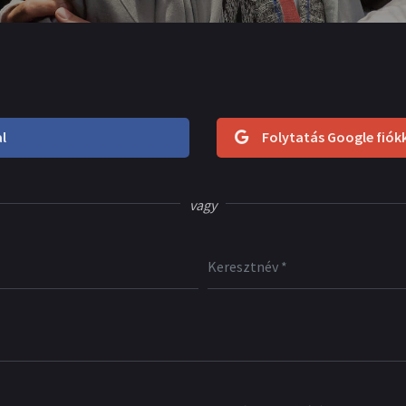
l
Folytatás Google fiók
vagy