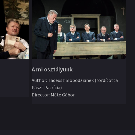
A mi osztályunk
Iv
Author
:
Tadeusz Slobodzianek (fordította
Pászt Patrícia)
Au
Director
:
Máté Gábor
ÁT
Di