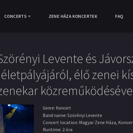
CONCERTS
ZENE HÁZA KONCERTEK
FAQ
Szörényi Levente és Jávors
letpályájáról, élő zenei kí
ékzenekar közreműködéséve
Genre
:
Koncert
Band name
:
Szörényi Levente
Concert location
:
Magyar Zene Háza, Konce
Runtime
:
2 óra