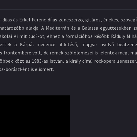
díjas és Erkel Ferenc-díjas zeneszerző, gitáros, énekes, szövegí
ghatározóbb alakja. A Mediterrán és a Balassa együttesekben z
iskolai Ki mit tud?-ot, ehhez a formációhoz később Ráduly Mihál
tették a Kárpát-medencei ihletésű, magyar nyelvű beatzené
s frontembere volt, de remek szólólemezei is jelentek meg, ma
többek közt az 1983-as István, a király című rockopera zeneszer
sz-borászként is elismert.