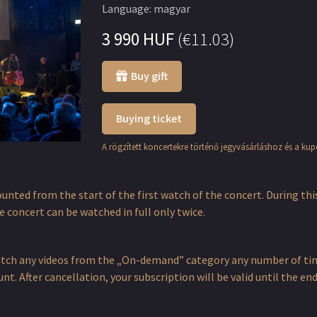
Language
:
magyar
3 990
HUF
(
€11.03
)
Buy gift
Buying ticket
A rögzített koncertekre történő jegyvásárláshoz és a ku
counted from the start of the first watch of the concert. During thi
 concert can be watched in full only twice.
atch any videos from the „On-demand” category any number of time
t. After cancellation, your subscription will be valid until the e