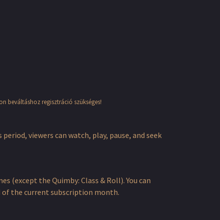
pon beváltáshoz regisztráció szükséges!
s period, viewers can watch, play, pause, and seek
s (except the Quimby: Class & Roll). You can
nd of the current subscription month.