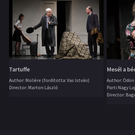
Mesél a bé
Tartuffe
Author
:
Ödön 
Author
:
Molière (fordította: Vas István)
Parti Nagy La
Director
:
Marton László
Director
:
Bago