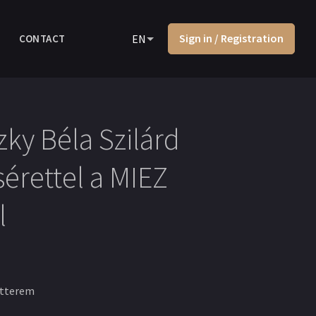
Sign in / Registration
CONTACT
EN
zky Béla Szilárd
sérettel a MIEZ
l
rtterem