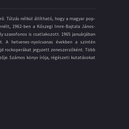
ró. Túlzás nélkül állítható, hogy a magyar pop-
enélt, 1962-ben a Kőszegi Imre-Bajtala János-
y szaxofonos is csatlakozott. 1965 januárjában
t. A hetvenes-nyolcvanas években a szintén
jd rockoperákat jegyzett zeneszerzőként. Több
zője. Számos könyv írója, régészeti kutatásokat