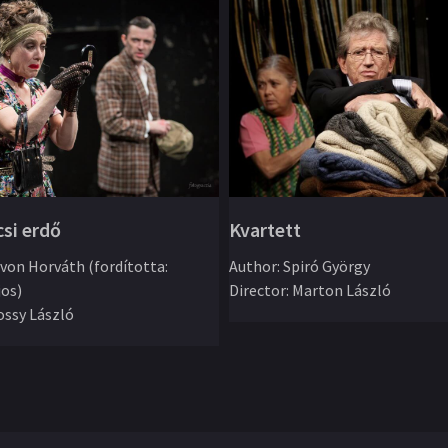
csi erdő
Kvartett
von Horváth (fordította:
Author
:
Spiró György
jos)
Director
:
Marton László
ssy László