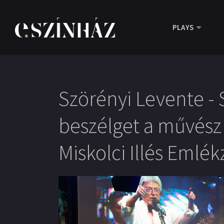
PLAYS
Szörényi Levente - 
beszélget a művész é
Miskolci Illés Eml