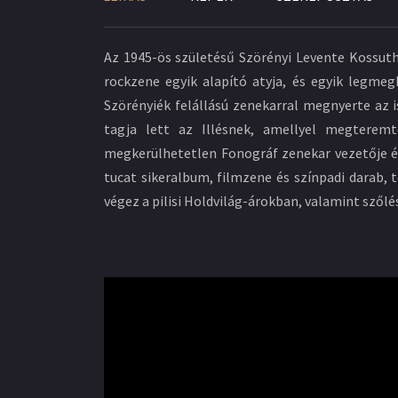
Az 1945-ös születésű Szörényi Levente Kossuth-
rockzene egyik alapító atyja, és egyik legme
Szörényiék felállású zenekarral megnyerte az 
tagja lett az Illésnek, amellyel megterem
megkerülhetetlen Fonográf zenekar vezetője é
tucat sikeralbum, filmzene és színpadi darab, 
végez a pilisi Holdvilág-árokban, valamint szőlé