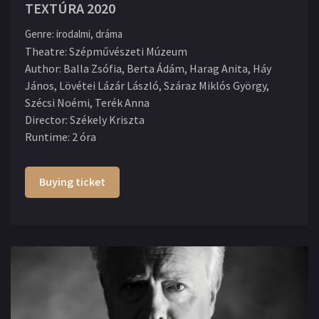
TEXTÚRA 2020
Genre
:
irodalmi, dráma
Theatre
:
Szépművészeti Múzeum
Author
:
Balla Zsófia, Berta Ádám, Harag Anita, Háy
János, Lövétei Lázár László, Száraz Miklós György,
Szécsi Noémi, Terék Anna
Director
:
Székely Kriszta
Runtime
:
2 óra
Buying ticket