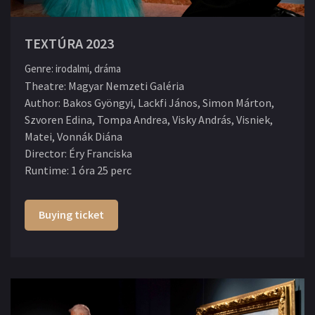
TEXTÚRA 2023
Genre
:
irodalmi, dráma
Theatre
:
Magyar Nemzeti Galéria
Author
:
Bakos Gyöngyi, Lackfi János, Simon Márton,
Szvoren Edina, Tompa Andrea, Visky András, Visniek,
Matei, Vonnák Diána
Director
:
Éry Franciska
Runtime
:
1 óra 25 perc
Buying ticket