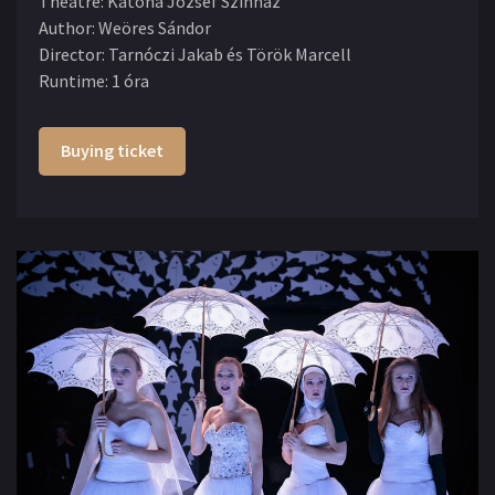
Theatre
:
Katona József Színház
Author
:
Weöres Sándor
Director
:
Tarnóczi Jakab és Török Marcell
Runtime
:
1 óra
Buying ticket