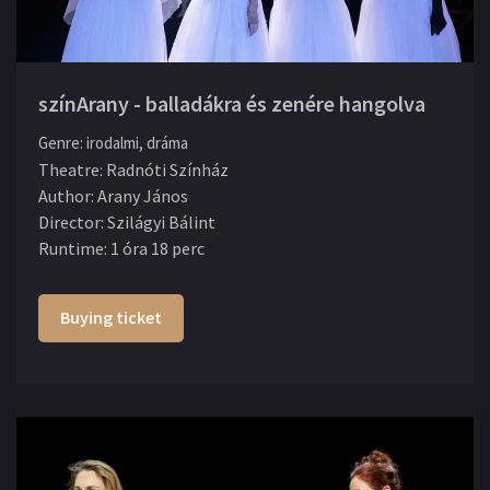
színArany - balladákra és zenére hangolva
Genre
:
irodalmi, dráma
Theatre
:
Radnóti Színház
Author
:
Arany János
Director
:
Szilágyi Bálint
Runtime
:
1 óra 18 perc
Buying ticket