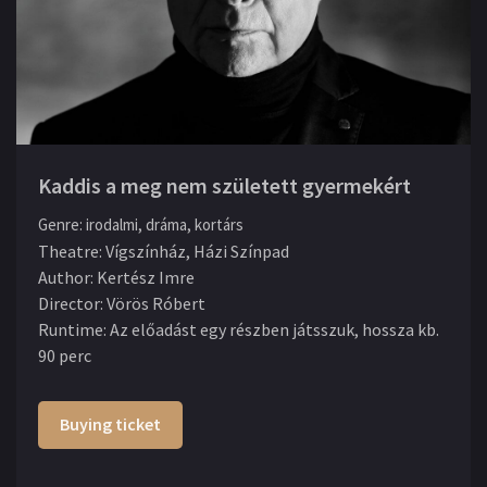
Kaddis a meg nem született gyermekért
Genre
:
irodalmi, dráma, kortárs
Theatre
:
Vígszínház, Házi Színpad
Author
:
Kertész Imre
Director
:
Vörös Róbert
Runtime
:
Az előadást egy részben játsszuk, hossza kb.
90 perc
Buying ticket