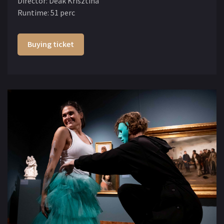
Director
:
Deák Krisztina
Runtime
:
51 perc
Buying ticket