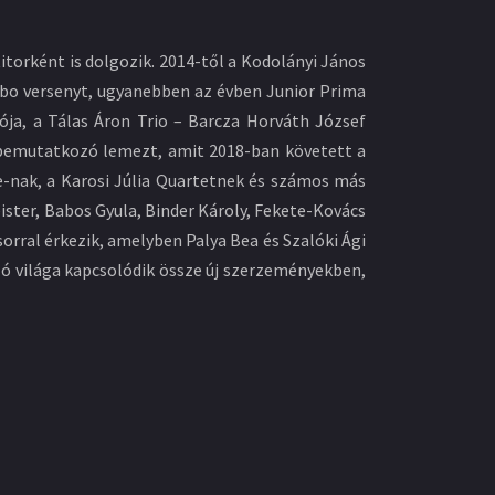
torként is dolgozik. 2014-től a Kodolányi János
mbo versenyt, ugyanebben az évben Junior Prima
iója, a Tálas Áron Trio – Barcza Horváth József
ű bemutatkozó lemezt, amit 2018-ban követett a
e-nak, a Karosi Júlia Quartetnek és számos más
ster, Babos Gyula, Binder Károly, Fekete-Kovács
sorral érkezik, amelyben Palya Bea és Szalóki Ági
lló világa kapcsolódik össze új szerzeményekben,