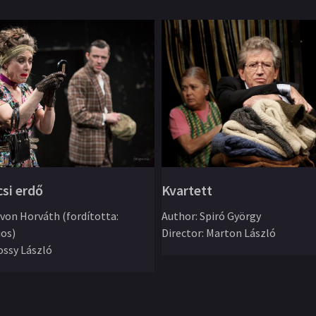
csi erdő
Kvartett
von Horváth (fordította:
Author
:
Spiró György
jos)
Director
:
Marton László
ssy László