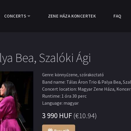
CONCERTS
ZENE HÁZA KONCERTEK
FAQ
lya Bea, Szalóki Ági
Genre
:
könnyűzene, szórakoztató
Band name
:
Tálas Áron Trio & Palya Bea, Sza
Concert location
:
Magyar Zene Háza, Konce
Runtime
:
1 óra 30 perc
Language
:
magyar
3 990
HUF
(
€10.94
)
Buy gift