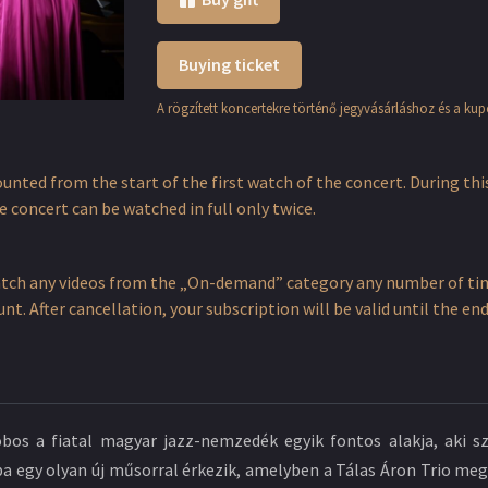
Buying ticket
A rögzített koncertekre történő jegyvásárláshoz és a ku
counted from the start of the first watch of the concert. During thi
 concert can be watched in full only twice.
atch any videos from the „On-demand” category any number of time
t. After cancellation, your subscription will be valid until the e
obos a fiatal magyar jazz-nemzedék egyik fontos alakja, aki 
 egy olyan új műsorral érkezik, amelyben a Tálas Áron Trio megs