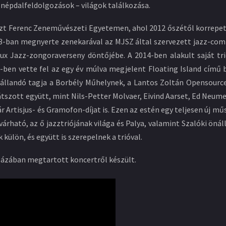
, népdalfeldolgozások – világok találkozása.
zt Ferenc Zeneművészeti Egyetemen, ahol 2012 őszétől korrepeti
13-ban megnyerte zenekarával az MJSZ által szervezett jazz-co
eux Jazz-zongoraverseny döntőjébe. A 2014-ben alakult saját tr
5-ben vette fel az egy év múlva megjelent Floating Island cím
 állandó tagja a Borbély Műhelynek, a Lantos Zoltán Opensourc
szott együtt, mint Nils-Petter Molvaer, Eivind Aarset, Ed Neumei
Artisjus- és Gramofon-díjat is. Ezen az estén egy teljesen új mű
rható, az ő jazztriójának világa és Palya, valamint Szalóki öná
ülön, és együtt is szerepelnek a trióval.
 Házában megtartott koncertről készült.