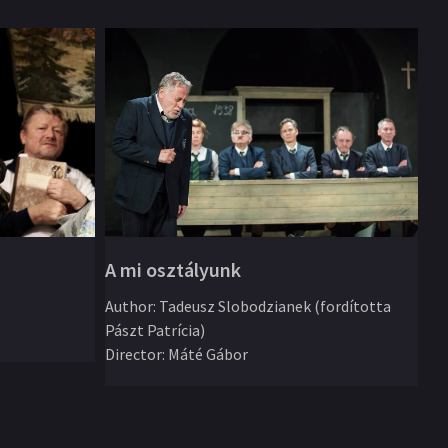
A mi osztályunk
Iv
Author
:
Tadeusz Slobodzianek (fordította
Pászt Patrícia)
Au
Director
:
Máté Gábor
ÁT
Di