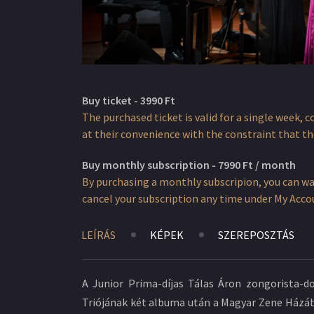
Buy ticket - 3990 Ft
The purchased ticket is valid for a single week, 
at their convenience with the constraint that the
Buy monthly subscription - 7990 Ft / month
By purchasing a monthly subscripion, you can w
cancel your subscription any time under My Accoun
LEÍRÁS
KÉPEK
SZEREPOSZTÁS
A Junior Prima-díjas Tálas Áron zongorista-d
Triójának két albuma után a Magyar Zene Házába