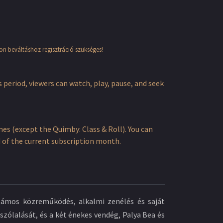
pon beváltáshoz regisztráció szükséges!
s period, viewers can watch, play, pause, and seek
s (except the Quimby: Class & Roll). You can
nd of the current subscription month.
számos közreműködés, alkalmi zenélés és saját
zólalását, és a két énekes vendég, Palya Bea és