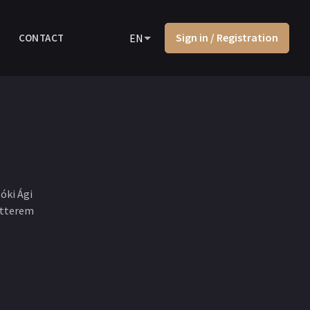
Sign in / Registration
CONTACT
EN
lóki Ági
rtterem