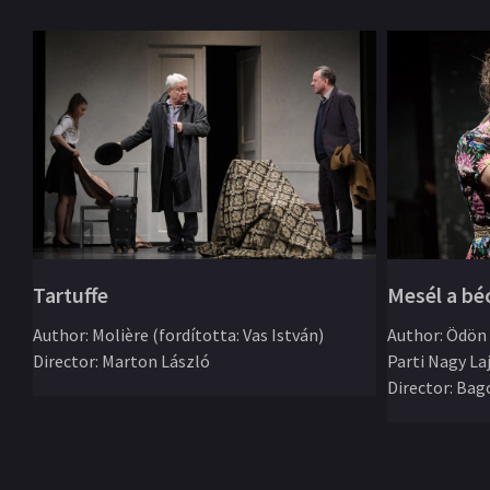
Mesél a bé
Tartuffe
Author
:
Ödön 
Author
:
Molière (fordította: Vas István)
Parti Nagy La
Director
:
Marton László
Director
:
Bago