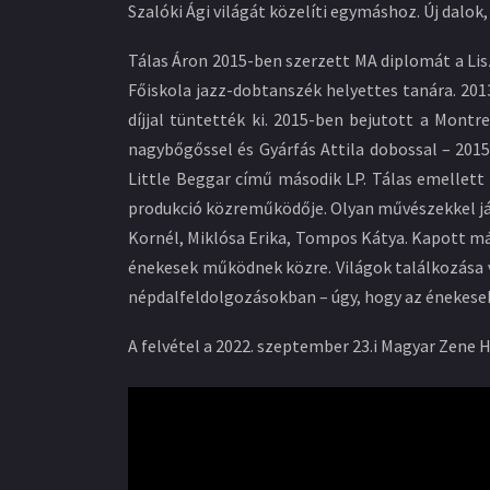
Szalóki Ági világát közelíti egymáshoz. Új dalok
Tálas Áron 2015-ben szerzett MA diplomát a Lis
Főiskola jazz-dobtanszék helyettes tanára. 20
díjjal tüntették ki. 2015-ben bejutott a Montr
nagybőgőssel és Gyárfás Attila dobossal – 201
Little Beggar című második LP. Tálas emellett
produkció közreműködője. Olyan művészekkel ját
Kornél, Miklósa Erika, Tompos Kátya. Kapott már 
énekesek működnek közre. Világok találkozása vá
népdalfeldolgozásokban – úgy, hogy az énekesek k
A felvétel a 2022. szeptember 23.i Magyar Zene