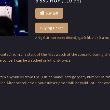
3 990
HUF
(
€10.96
)
Buy gift
Buying ticket
A rögzített koncertekre történő jegyvásárláshoz és a ku
counted from the start of the first watch of the concert. During thi
 concert can be watched in full only twice.
atch any videos from the „On-demand” category any number of time
t. After cancellation, your subscription will be valid until the e