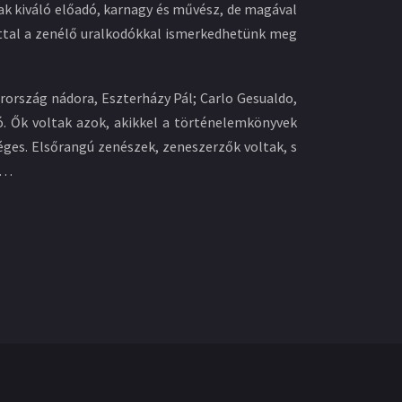
k kiváló előadó, karnagy és művész, de magával
zúttal a zenélő uralkodókkal ismerkedhetünk meg
yarország nádora, Eszterházy Pál; Carlo Gesualdo,
. Ők voltak azok, akikkel a történelemkönyvek
ges. Elsőrangú zenészek, zeneszerzők voltak, s
s…