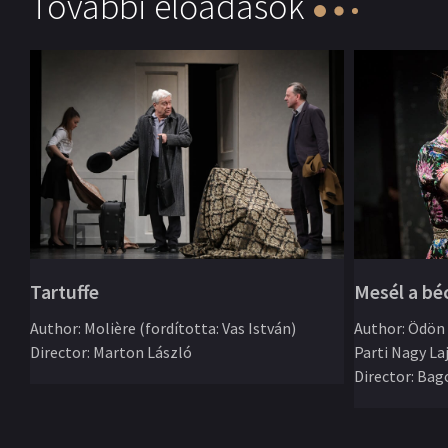
További előadások
Mesél a bé
Tartuffe
Author
:
Ödön 
Author
:
Molière (fordította: Vas István)
Parti Nagy La
Director
:
Marton László
Director
:
Bago