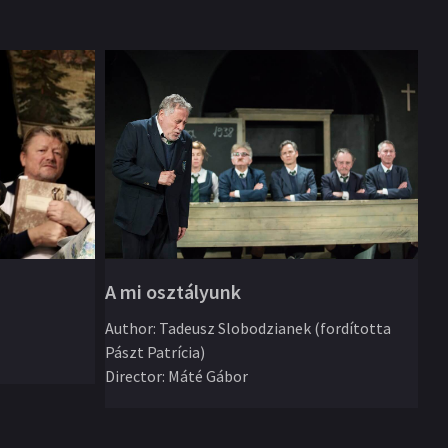
A mi osztályunk
Iv
Author
:
Tadeusz Slobodzianek (fordította
Pászt Patrícia)
Au
Director
:
Máté Gábor
ÁT
Di