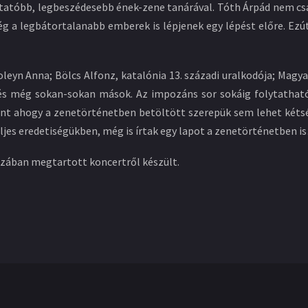
atóbb, legbeszédesebb ének-zene tanárával. Tóth Árpád nem csa
még a legbátortalanabb emberek is lépjenek egy lépést előre. E
Boleyn Anna; Bölcs Alfonz, katalónia 13. századi uralkodója; Mag
és még sokan-sokan mások. Az impozáns sor sokáig folytatható
int ahogy a zenetörténetben betöltött szerepük sem lehet kétsé
jes eredetiségükben, még is írtak egy lapot a zenetörténetben i
Házában megtartott koncertről készült.