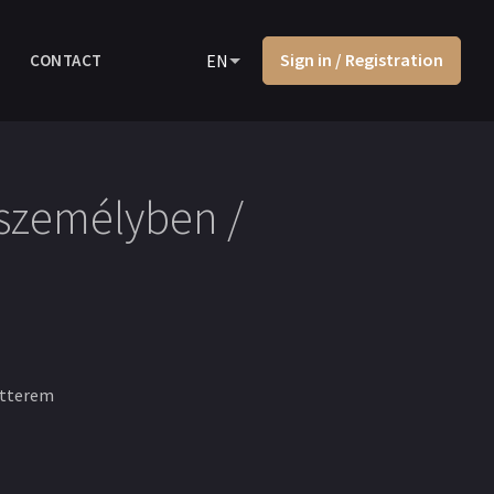
Sign in / Registration
CONTACT
EN
yszemélyben /
rtterem