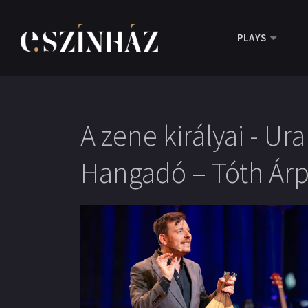
PLAYS
A zene királyai - U
Hangadó – Tóth Árp