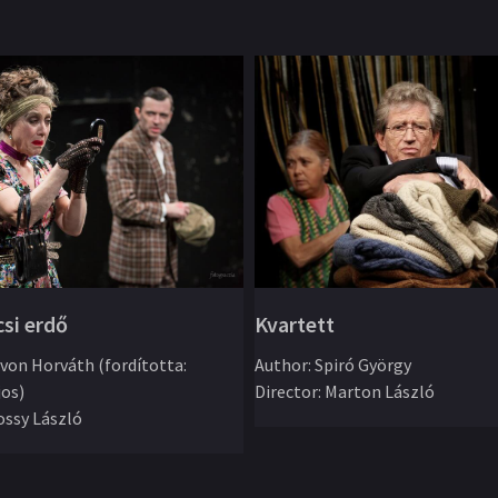
csi erdő
Kvartett
von Horváth (fordította:
Author
:
Spiró György
jos)
Director
:
Marton László
ssy László