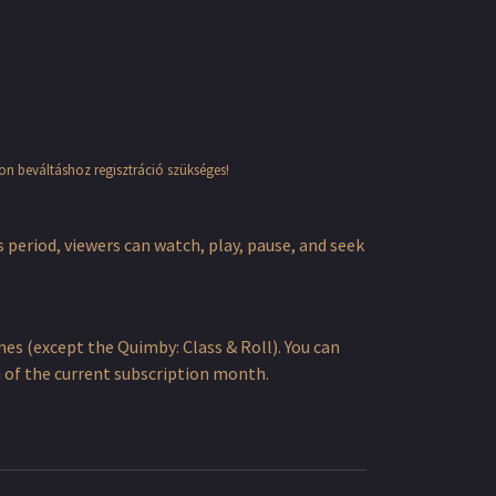
pon beváltáshoz regisztráció szükséges!
s period, viewers can watch, play, pause, and seek
s (except the Quimby: Class & Roll). You can
nd of the current subscription month.