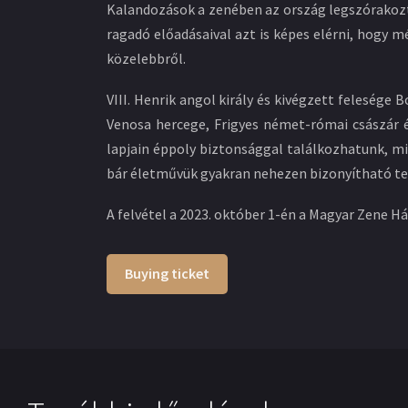
Kalandozások a zenében az ország legszórakozt
ragadó előadásaival azt is képes elérni, hogy 
közelebbről.
VIII. Henrik angol király és kivégzett felesége 
Venosa hercege, Frigyes német-római császár 
lapjain éppoly biztonsággal találkozhatunk, m
bár életművük gyakran nehezen bizonyítható tel
A felvétel a 2023. október 1-én a Magyar Zene 
Buying ticket