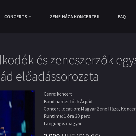
CONCERTS
ZENE HÁZA KONCERTEK
FAQ
ralkodók és zeneszerzők eg
ád előadássorozata
Genre
:
koncert
Band name
:
Tóth Árpád
Concert location
:
Magyar Zene Háza, Konce
Runtime
:
1 óra 30 perc
Language
:
magyar