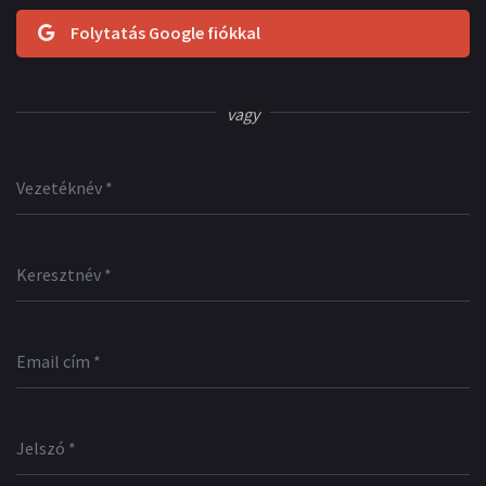
Folytatás Google fiókkal
vagy