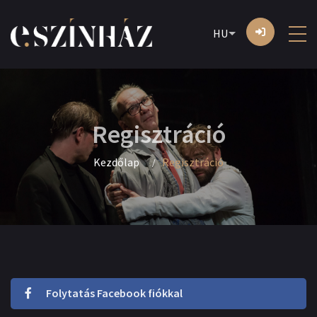
HU
Regisztráció
Kezdőlap
Regisztráció
Folytatás Facebook fiókkal