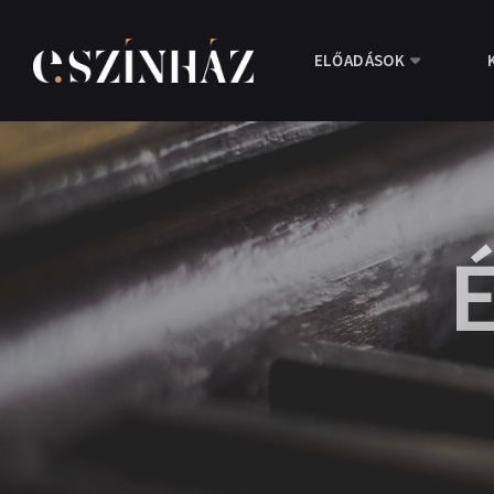
ELŐADÁSOK
É