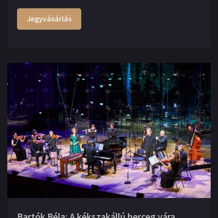
Jegyvásárlás
Bartók Béla: A kékszakállú herceg vára