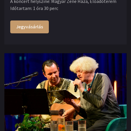
A koncert helyszíne
:
Magyar Zene Háza, Előadóterem
Időtartam
:
1 óra 30 perc
Jegyvásárlás