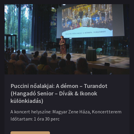
Puccini nőalakjai: A démon – Turandot
(Hangadó Senior – Dívák & Ikonok
különkiadás)
A koncert helyszíne
:
Magyar Zene Háza, Koncertterem
Időtartam
:
1 óra 30 perc