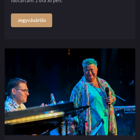
Időtartam
:
1 óra 30 perc
Jegyvásárlás