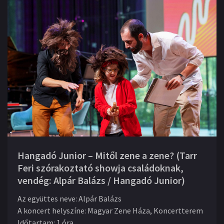
Hangadó Junior – Mitől zene a zene? (Tarr
Feri szórakoztató showja családoknak,
vendég: Alpár Balázs / Hangadó Junior)
Az együttes neve
:
Alpár Balázs
A koncert helyszíne
:
Magyar Zene Háza, Koncertterem
Időtartam
:
1 óra