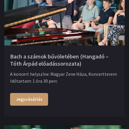
Bach a számok bűvöletében (Hangadó –
Tóth Árpád előadássorozata)
A koncert helyszíne
:
Magyar Zene Háza, Koncertterem
Időtartam
:
1 óra 30 perc
Jegyvásárlás