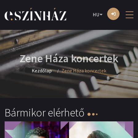
HU
Zene Háza koncertek
Kezdőlap
Zene Háza koncertek
Bármikor elérhető