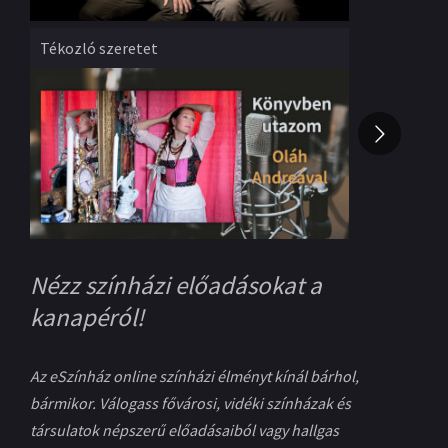
Rendező
:
Göttinger Pál
Rend
Podcast
Tékozló szeretet
Té
Fodor Annamária
Kecs
Nézz színházi előadásokat a
kanapéról!
Az eSzínház online színházi élményt kínál bárhol,
bármikor. Válogass fővárosi, vidéki színházak és
társulatok népszerű előadásaiból vagy hallgas