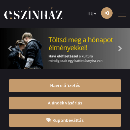
HU
Previous
Next
Havi előfizetés
Ajándék vásárlás
Kuponbeváltás