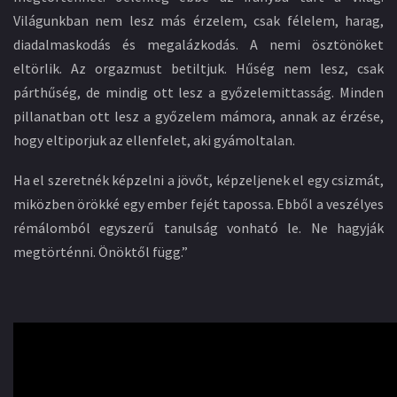
Világunkban nem lesz más érzelem, csak félelem, harag,
diadalmaskodás és megalázkodás. A nemi ösztönöket
eltörlik. Az orgazmust betiltjuk. Hűség nem lesz, csak
párthűség, de mindig ott lesz a győzelemittasság. Minden
pillanatban ott lesz a győzelem mámora, annak az érzése,
hogy eltiporjuk az ellenfelet, aki gyámoltalan.
Ha el szeretnék képzelni a jövőt, képzeljenek el egy csizmát,
miközben örökké egy ember fejét tapossa. Ebből a veszélyes
rémálomból egyszerű tanulság vonható le. Ne hagyják
megtörténni. Önöktől függ.”