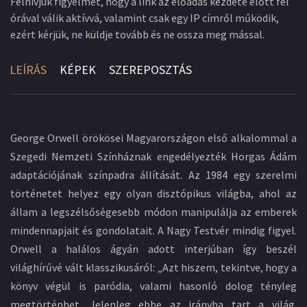
Felhívjuk figyelmét, hogy a link az előadás kezdete előtt fél
órával válik aktívvá, valamint csak egy IP címről működik,
ezért kérjük, ne küldje tovább és ne ossza meg mással.
LEÍRÁS
KÉPEK
SZEREPOSZTÁS
George Orwell örökösei Magyarországon első alkalommal a
Szegedi Nemzeti Színháznak engedélyezték Horgas Ádám
adaptációjának színpadra állítását. Az 1984 egy szerelmi
történetet helyez egy olyan disztópikus világba, ahol az
állam a legszélsőségesebb módon manipulálja az emberek
mindennapjait és gondolatait. A Nagy Testvér mindig figyel.
Orwell a halálos ágyán adott interjúban így beszél
világhírűvé vált klasszikusáról: „Azt hiszem, tekintve, hogy a
könyv végül is paródia, valami hasonló dolog tényleg
megtörténhet. Jelenleg ebbe az irányba tart a világ.