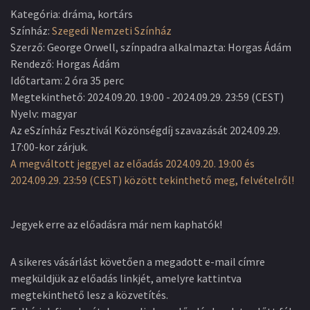
Kategória
:
dráma, kortárs
Színház
:
Szegedi Nemzeti Színház
Szerző
:
George Orwell, színpadra alkalmazta: Horgas Ádám
Rendező
:
Horgas Ádám
Időtartam
:
2 óra 35 perc
Megtekinthető
:
2024.09.20. 19:00
-
2024.09.29. 23:59
(
CEST
)
Nyelv
:
magyar
Az eSzínház Fesztivál Közönségdíj szavazását 2024.09.29.
17:00-kor zárjuk.
A megváltott jeggyel az előadás 2024.09.20. 19:00 és
2024.09.29. 23:59 (CEST) között tekinthető meg, felvételről!
Jegyek erre az előadásra már nem kaphatók!
A sikeres vásárlást követően a megadott e-mail címre
megküldjük az előadás linkjét, amelyre kattintva
megtekinthető lesz a közvetítés.