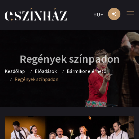
HU
Regények színpadon
Kezdőlap
Előadások
Bármikor elérhető
Regények színpadon