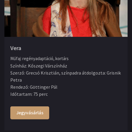
Vera
Műfaj
:
regényadaptáció, kortárs
Színház
:
Kőszegi Várszínház
Szerző
:
Grecsó Krisztián, színpadra átdolgozta: Grisnik
Petra
Rendező
:
Göttinger Pál
Időtartam
:
75 perc
Jegyvásárlás