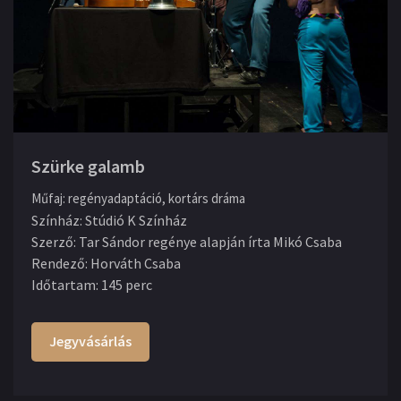
Szürke galamb
Műfaj
:
regényadaptáció, kortárs dráma
Színház
:
Stúdió K Színház
Szerző
:
Tar Sándor regénye alapján írta Mikó Csaba
Rendező
:
Horváth Csaba
Időtartam
:
145 perc
Jegyvásárlás