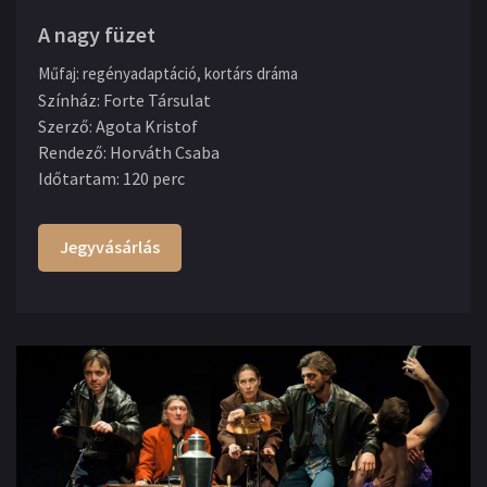
A nagy füzet
Műfaj
:
regényadaptáció, kortárs dráma
Színház
:
Forte Társulat
Szerző
:
Agota Kristof
Rendező
:
Horváth Csaba
Időtartam
:
120 perc
Jegyvásárlás