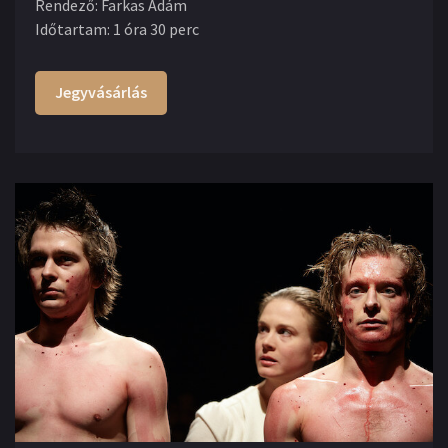
Rendező
:
Farkas Ádám
Időtartam
:
1 óra 30 perc
Jegyvásárlás