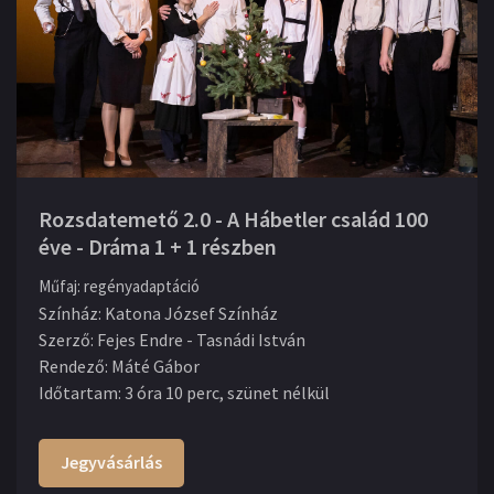
Rozsdatemető 2.0 - A Hábetler család 100
éve - Dráma 1 + 1 részben
Műfaj
:
regényadaptáció
Színház
:
Katona József Színház
Szerző
:
Fejes Endre - Tasnádi István
Rendező
:
Máté Gábor
Időtartam
:
3 óra 10 perc, szünet nélkül
Jegyvásárlás