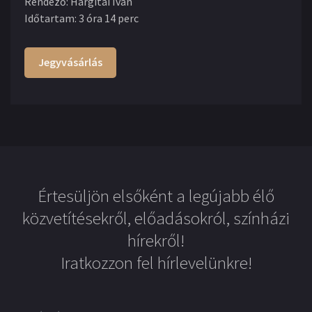
Rendező
:
Hargitai Iván
Időtartam
:
3 óra 14 perc
Jegyvásárlás
Értesüljön elsőként a legújabb élő
közvetítésekről, előadásokról, színházi
hírekről!
Iratkozzon fel hírlevelünkre!