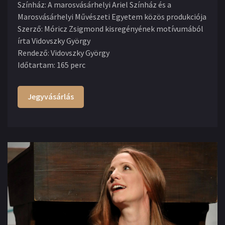
Színház
:
A marosvásárhelyi Ariel Színház és a
Marosvásárhelyi Művészeti Egyetem közös produkciója
Szerző
:
Móricz Zsigmond kisregényének motívumából
írta Vidovszky György
Rendező
:
Vidovszky György
Időtartam
:
165 perc
Jegyvásárlás