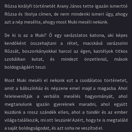
Rózsa királyfi történetét Arany János tette igazán ismertté
Rózsa és Ibolya címen, de nem mindenki ismeri úgy, ahogy
azt a nép mesélte, ahogy most Muki meséli nekünk.
De ki is az a Muki? Ő egy varázslatos katona, aki képes
kendőként összehajtani a rétet, macskává varázsolni
Rózsát, boszorkányokkal harcol az égen, kastélyok titkos
szobáiban kutat, és mindezt önzetlenül, mások
boldogságáért teszi.
Most Muki meséli el nekünk ezt a csodálatos történetet,
amit a bábszínház és népzene emel majd a magasba. Ahol
felelevenítjük a verbális mesélés hagyományát, ahol
megtanulunk igazán gyereknek maradni, ahol együtt
küzdünk a rossz szándék ellen, ahol a tündér és az ember
világa találkozik, mi ott leszünk! Azért, hogy te is megtaláld
a saját boldogságodat, és azt soha ne veszítsd el.