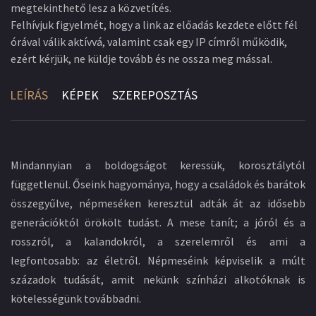
megtekinthető lesz a közvetítés.
Felhívjuk figyelmét, hogy a link az előadás kezdete előtt fél
órával válik aktívvá, valamint csak egy IP címről működik,
ezért kérjük, ne küldje tovább és ne ossza meg mással.
LEÍRÁS
KÉPEK
SZEREPOSZTÁS
Mindannyian a boldogságot keressük, korosztálytól
függetlenül. Őseink hagyománya, hogy a családok és barátok
összegyűlve, népmeséken keresztül adták át az idősebb
generációktól örökölt tudást. A mese tanít; a jóról és a
rosszról, a kalandokról, a szerelemről és ami a
legfontosabb: az életről. Népmeséink képviselik a múlt
századok tudását, amit nekünk színházi alkotóknak is
kötelességünk továbbadni.