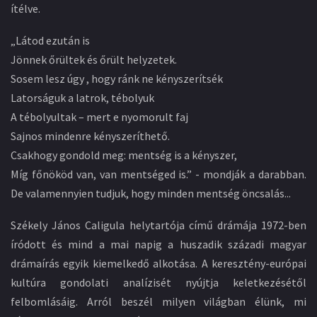
ítélve.
„Látod ezután is
Jönnek őrültek és őrült helyzetek.
Sosem lesz úgy , hogy ránk ne kényszerítsék
Latorságuk a latrok, tébolyuk
A tébolyultak – mert e nyomorult faj
Sajnos mindenre kényszeríthető.
Csakhogy gondold meg: mentség is a kényszer,
Míg főnököd van, van mentséged is.” - mondják a darabban.
De valamennyien tudjuk, hogy minden mentség öncsalás...
Székely János Caligula helytartója című drámája 1972-ben
íródott és mind a mai napig a huszadik századi magyar
drámaírás egyik kiemelkedő alkotása. A keresztény-európai
kultúra gondolati analízisét nyújtja keletkezésétől
felbomlásáig. Arról beszél milyen világban élünk, mi