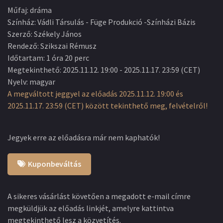
Műfaj
:
dráma
Színház
:
Vádli Társulás - Füge Produkció -Színházi Bázis
Szerző
:
Székely János
Rendező
:
Szikszai Rémusz
Időtartam
:
1 óra 20 perc
Megtekinthető
:
2025.11.12. 19:00
-
2025.11.17. 23:59
(
CET
)
Nyelv
:
magyar
A megváltott jeggyel az előadás 2025.11.12. 19:00 és
2025.11.17. 23:59 (CET) között tekinthető meg, felvételről!
Jegyek erre az előadásra már nem kaphatók!
Kuponbeváltás
A sikeres vásárlást követően a megadott e-mail címre
megküldjük az előadás linkjét, amelyre kattintva
megtekinthető lesz a közvetítés.