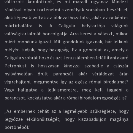
változott körülöttünk, és mi maradt ugyanaz. Mindezt
ráadásul olyan történelmi személyek sorsában beszéli el,
akik képesek voltak az áldozathozatalra, akár az önkéntes
mártírhalálra is. A Caligula helytartója világunk
valóságtartalmát boncolgatja. Arra keresi a választ, mikor,
miért mondunk igazat. Mit gondolunk igaznak, bár lelkünk
mélyén tudjuk, hogy hazugság. Ez a gondolat az, amely a
Caligula szobrát hozó és azt Jeruzsálemben felállítani akaró
Petroniust is hosszasan kínozza: szabad-e a császár
nyilvánvalóan őrült parancsát akár véráldozat árán
végrehajtani, megmentve így az egész római birodalmat?
Vagy hallgatva a lelkiismeretre, meg kell tagadni a
parancsot, kockáztatva akár a római birodalom egységét is?
„Az embernek tehát az a legmélyebb szükséglete, hogy
legyőzze elkülönültségét, hogy kiszabaduljon magánya
börtönéből.”