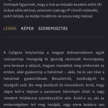
Felhívjuk figyelmét, hogy a link az előadás kezdete előtt fél
órával válik aktívvá, valamint csak egy IP címről működik,
ezért kérjük, ne küldje tovább és ne ossza meg mással.
LEÍRÁS
KÉPEK
SZEREPOSZTÁS
A Caligula helytartója a magyar drámairodalom egyik
csúcspontja. Hazugság és igazság viszonyát boncolgatja,
arra keresve a választ, hogyan maradhat meg embernek az
ember, akár gyakorolja a hatalmat – akár, ha ki van téve a
hatalmat gyakorlóknak. Becsületről, barátságról és
hűségről szól. No meg árulásról és öncsalásról. Arról, hogy
végre kell-e hajtani a parancsot bármilyen őrült is vagy
mindent feláldozva szembeszállni vele. Áruló-e az, aki az
emberségében leli meg hazáját, vagy eleve bukásra van