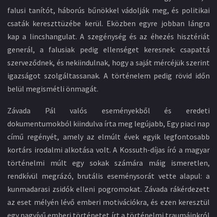
falusi tanítót, háborús bűnökkel vádolják meg, és politikai
csaták kereszttüzébe kerül. Eközben egyre jobban lángra
kap a lincshangulat. A szegénység és az éhezés hisztériát
generál, a falusiak pedig ellenséget keresnek: csapattá
szerveződnek, és nekiindulnak, hogy a saját mércéjük szerint
igazságot szolgáltassanak. A történelem pedig rövid időn
belül megismétli önmagát.
Závada Pál valós eseményekből és eredeti
dokumentumokból kiindulva írta meg legújabb, Egy piaci nap
című regényét, amely az elmúlt évek egyik legfontosabb
kortárs irodalmi alkotása volt. A Kossuth-díjas író a magyar
történelmi múlt egy sokak számára máig ismeretlen,
rendkívül megrázó, brutális eseménysorát vette alapul: a
kunmadarasi zsidók elleni pogromokat. Závada rákérdezett
az eset mélyén lévő emberi motivációkra, és ezen keresztül
egy nagyívű emberi történetet írt a történelmi traumáinkról