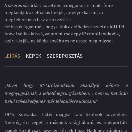
A sikeres vásárlást követően a megadott e-mail címre
megküldjük az előadás linkjét, amelyre kattintva
megtekinthető lesz a közvetítés.
Felhívjuk figyelmét, hogy a link az előadás kezdete előtt fél
órával válik aktívvá, valamint csak egy IP címről működik,
ezért kérjük, ne küldje tovább és ne ossza meg mással.
LEÍRÁS
KÉPEK
SZEREPOSZTÁS
„Mivel hogy itt-tartózkodásuk akadályát képezi a
megnyugvásnak, a lehető legsürgősebben… nem is: hat órán
belül szíveskedjenek más településre költözni.”
1946. Kunvadas: fiktív magyar falu Szolnok közelében.
Nemrég ért véget a második világháború, és a deportált
zsidók közül csak kevesen tértek haza. Hadnagy Sándort, a