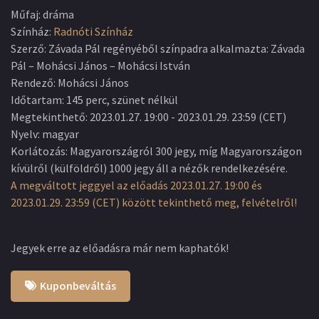
Műfaj
:
dráma
Színház
:
Radnóti Színház
Szerző
:
Závada Pál regényéből színpadra alkalmazta: Závada
Pál – Mohácsi János – Mohácsi István
Rendező
:
Mohácsi János
Időtartam
:
145 perc, szünet nélkül
Megtekinthető
:
2023.01.27. 19:00
-
2023.01.29. 23:59
(
CET
)
Nyelv
:
magyar
Korlátozás: Magyarországról 300 jegy, míg Magyarországon
kívülről (külföldről) 1000 jegy áll a nézők rendelkezésére.
A megváltott jeggyel az előadás 2023.01.27. 19:00 és
2023.01.29. 23:59 (CET) között tekinthető meg, felvételről!
Jegyek erre az előadásra már nem kaphatók!
Kuponbeváltás