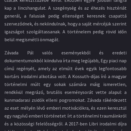
kap a lincshangulat. A szegénység és az éhezés hisztériát
generál, a falusiak pedig ellenséget keresnek: csapattá
szerveződnek, és nekiindulnak, hogy a saját mércéjük szerint
igazságot szolgáltassanak. A történelem pedig rövid időn
belül megismétli önmagát.
Závada Pál valós eseményekből és eredeti
dokumentumokból kiindulva írta meg legújabb, Egy piaci nap
című regényét, amely az elmúlt évek egyik legfontosabb
kortárs irodalmi alkotása volt. A Kossuth-díjas író a magyar
történelmi múlt egy sokak számára máig ismeretlen,
rendkívül megrázó, brutális eseménysorát vette alapul: a
kunmadarasi zsidók elleni pogromokat. Závada rákérdezett
az eset mélyén lévő emberi motivációkra, és ezen keresztül
egy nagyívű emberi történetet írt a történelmi traumáinkról
és a közösségi felelősségről. A 2017-ben Libri irodalmi díjra