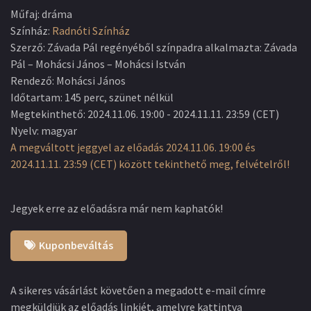
Műfaj
:
dráma
Színház
:
Radnóti Színház
Szerző
:
Závada Pál regényéből színpadra alkalmazta: Závada
Pál – Mohácsi János – Mohácsi István
Rendező
:
Mohácsi János
Időtartam
:
145 perc, szünet nélkül
Megtekinthető
:
2024.11.06. 19:00
-
2024.11.11. 23:59
(
CET
)
Nyelv
:
magyar
A megváltott jeggyel az előadás 2024.11.06. 19:00 és
2024.11.11. 23:59 (CET) között tekinthető meg, felvételről!
Jegyek erre az előadásra már nem kaphatók!
Kuponbeváltás
A sikeres vásárlást követően a megadott e-mail címre
megküldjük az előadás linkjét, amelyre kattintva