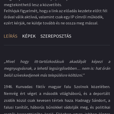
megtekinthető lesz a közvetítés.
Felhívjuk figyelmét, hogy a link az előadás kezdete előtt fél
órával válik aktívvá, valamint csak egy IP címről működik,
ezért kérjük, ne küldje tovább és ne ossza meg mással.
LEÍRÁS
KÉPEK
SZEREPOSZTÁS
„Mivel hogy itt-tartózkodásuk akadályát képezi a
megnyugvásnak, a lehető legsürgősebben… nem is: hat órán
belül szíveskedjenek más településre költözni.”
1946. Kunvadas: fiktív magyar falu Szolnok közelében.
Nemrég ért véget a második világháború, és a deportált
zsidók közül csak kevesen tértek haza. Hadnagy Sándort, a
falusi tanítót, háborús bűnökkel vádolják meg, és politikai
csaták kereszttüzébe kerül. Eközben egyre jobban lángra