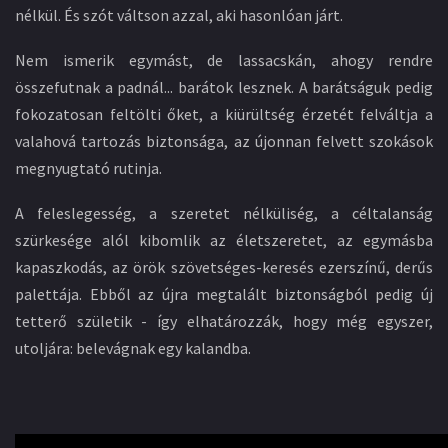
nélkül. És szót váltson azzal, aki hasonlóan járt.
Nem ismerik egymást, de lassacskán, ahogy rendre
összefutnak a padnál... barátok lesznek. A barátságuk pedig
fokozatosan feltölti őket, a kiürültség érzetét felváltja a
valahová tartozás biztonsága, az újonnan felvett szokások
megnyugtató rutinja.
A feleslegesség, a szeretet nélküliség, a céltalanság
szürkesége alól kibomlik az életszeretet, az egymásba
kapaszkodás, az örök szövetséges-keresés ezerszínű, derűs
palettája. Ebből az újra megtalált biztonságból pedig új
tetterő születik - így elhatározzák, hogy még egyszer,
utoljára: belevágnak egy kalandba.