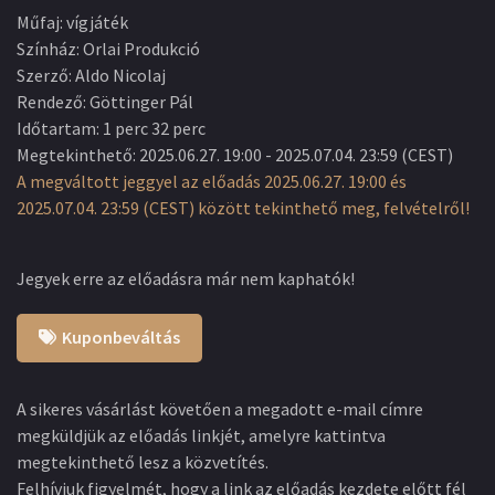
Műfaj
:
vígjáték
Színház
:
Orlai Produkció
Szerző
:
Aldo Nicolaj
Rendező
:
Göttinger Pál
Időtartam
:
1 perc 32 perc
Megtekinthető
:
2025.06.27. 19:00
-
2025.07.04. 23:59
(
CEST
)
A megváltott jeggyel az előadás 2025.06.27. 19:00 és
2025.07.04. 23:59 (CEST) között tekinthető meg, felvételről!
Jegyek erre az előadásra már nem kaphatók!
Kuponbeváltás
A sikeres vásárlást követően a megadott e-mail címre
megküldjük az előadás linkjét, amelyre kattintva
megtekinthető lesz a közvetítés.
Felhívjuk figyelmét, hogy a link az előadás kezdete előtt fél