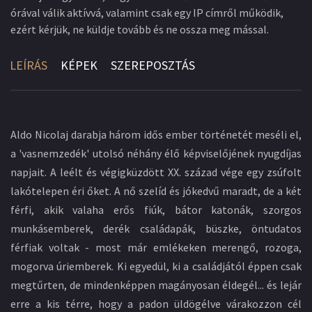
órával válik aktívvá, valamint csak egy IP címről működik,
ezért kérjük, ne küldje tovább és ne ossza meg mással.
LEÍRÁS
KÉPEK
SZEREPOSZTÁS
Aldo Nicolaj darabja három idős ember történetét meséli el,
a 'vasnemzedék' utolsó néhány élő képviselőjének nyugdíjas
napjait. A leélt és végigküzdött XX. század vége egy zsúfolt
lakótelepen éri őket. A nő szelíd és jókedvű maradt, de a két
férfi, akik valaha erős fiúk, bátor katonák, szorgos
munkásemberek, derék családapák, büszke, öntudatos
férfiak voltak - most már emlékeken merengő, rozoga,
mogorva úriemberek. Ki egyedül, ki a családjától éppen csak
megtűrten, de mindenképpen magányosan éldegél... és lejár
erre a kis térre, hogy a padon üldögélve várakozzon cél