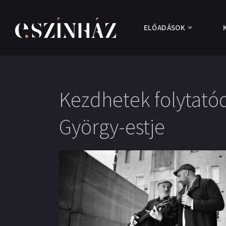
ELŐADÁSOK
Kezdhetek folytatód
György-estje