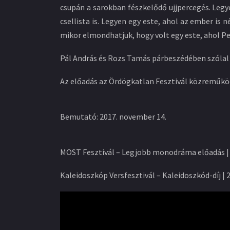
csupán a sarokban fészkelődő ujjpercegés. Legye
csellista is. Legyen egy este, ahol az ember is 
mikor elmondhatjuk, hogy volt egy este, ahol Petr
Pál András és Rozs Tamás párbeszédében szólal 
Az előadás az Ördögkatlan Fesztivál közreműköd
Bemutató: 2017. november 14.
MOST Fesztivál – Legjobb monodráma előadás |
Kaleidoszkóp Versfesztivál – Kaleidoszkód-díj | 