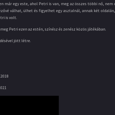
n már egy este, ahol Petri is van, meg az összes többi nő, nem c
nézővé válhat, ülhet és figyelhet egy asztalnál, annak két oldalán
i is volt.
meg Petri ezen az estén, színész és zenész közös játékában.
ésével jött létre.
 2018
2021