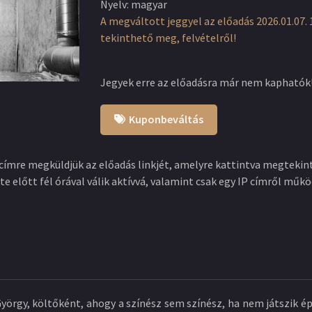
Nyelv
:
magyar
A megváltott jeggyel az előadás 2026.01.07. 1
tekinthető meg, felvételről!
Jegyek erre az előadásra már nem kaphatók
Kuponbeváltás
címre megküldjük az előadás linkjét, amelyre kattintva megtekint
te előtt fél órával válik aktívvá, valamint csak egy IP címről műkö
yörgy, költőként, ahogy a színész sem színész, ha nem játszik épp