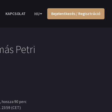
Bejelentkezés / Regisztráció
KAPCSOLAT
HU
más Petri
, hossza 90 perc
. 23:59
(
CET
)