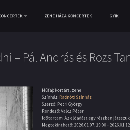
KONCERTEK
ZENE HÁZA KONCERTEK
GYIK
ni – Pál András és Rozs Ta
Műfaj
:
kortárs, zene
Színház
:
Radnóti Színház
Szerző
:
Petri György
Rendező
:
Valcz Péter
Időtartam
:
Az előadást egy részben játsszuk
Megtekinthető
:
2026.01.07. 19:00
-
2026.01.12