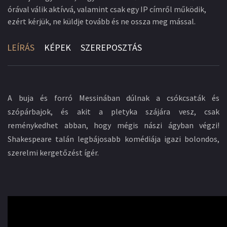
órával válik aktívvá, valamint csak egy IP címről működik,
ezért kérjük, ne küldje tovább és ne ossza meg mással.
LEÍRÁS
KÉPEK
SZEREPOSZTÁS
A buja és forró Messinában dúlnak a csókcsaták és
szópárbajok, és akit a pletyka szájára vesz, csak
reménykedhet abban, hogy mégis nászi ágyban végzi!
Shakespeare talán legbájosabb komédiája igazi bolondos,
szerelmi kergetőzést ígér.