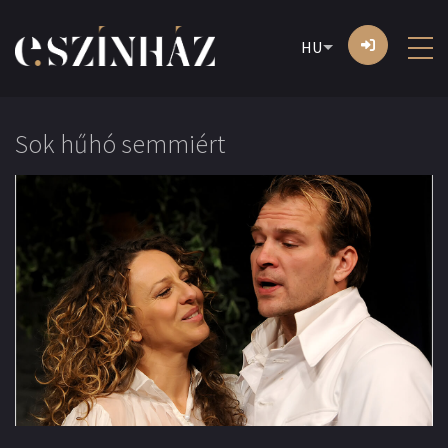
HU
Sok hűhó semmiért