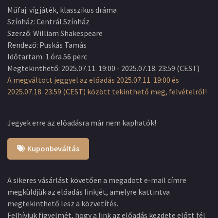
Műfaj
:
vígjáték, klasszikus dráma
Színház
:
Centrál Színház
Szerző
:
William Shakespeare
Rendező
:
Puskás Tamás
Időtartam
:
1 óra 56 perc
Megtekinthető
:
2025.07.11. 19:00
-
2025.07.18. 23:59
(
CEST
)
A megváltott jeggyel az előadás 2025.07.11. 19:00 és
2025.07.18. 23:59 (CEST) között tekinthető meg, felvételről!
Jegyek erre az előadásra már nem kaphatók!
Kuponbeváltás
A sikeres vásárlást követően a megadott e-mail címre
megküldjük az előadás linkjét, amelyre kattintva
megtekinthető lesz a közvetítés.
Felhívjuk figyelmét, hogy a link az előadás kezdete előtt fél