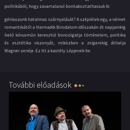
politikából, hogy zavartalanul bontakoztathassuk ki
géniuszunk hatalmas szárnyalását? A széplélek egy, a német
romantikától a Harmadik Birodalom időszakán át napjainkig
ívelő kórusműn keresztül boncolgatja történelem, politika
és esztétika viszonyát, miközben a zsigerekig áthatja
Wagner zenéje. Ez itt a kastély. Lépjenek be.
További előadások