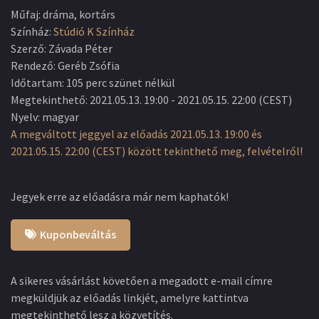
Műfaj
:
dráma, kortárs
Színház
:
Stúdió K Színház
Szerző
:
Závada Péter
Rendező
:
Geréb Zsófia
Időtartam
:
105 perc szünet nélkül
Megtekinthető
:
2021.05.13. 19:00
-
2021.05.15. 22:00
(
CEST
)
Nyelv
:
magyar
A megváltott jeggyel az előadás 2021.05.13. 19:00 és
2021.05.15. 22:00 (CEST) között tekinthető meg, felvételről!
Jegyek erre az előadásra már nem kaphatók!
Kuponbeváltás
A sikeres vásárlást követően a megadott e-mail címre
megküldjük az előadás linkjét, amelyre kattintva
megtekinthető lesz a közvetítés.