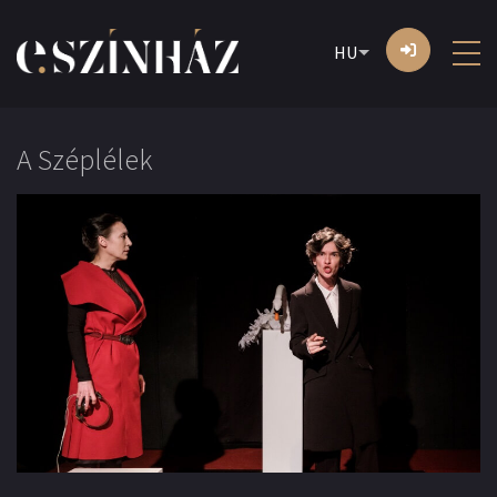
HU
A Széplélek