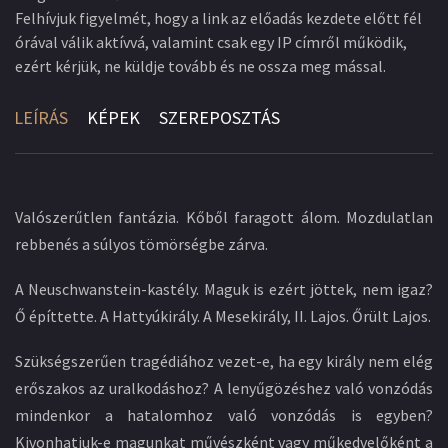
Felhívjuk figyelmét, hogy a link az előadás kezdete előtt fél
órával válik aktívvá, valamint csak egy IP címről működik,
ezért kérjük, ne küldje tovább és ne ossza meg mással.
LEÍRÁS
KÉPEK
SZEREPOSZTÁS
Valószerűtlen fantázia. Kőből faragott álom. Mozdulatlan
rebbenés a súlyos tömörségbe zárva.
A Neuschwanstein-kastély. Maguk is ezért jöttek, nem igaz?
Ő építtette. A Hattyúkirály. A Mesekirály, II. Lajos. Őrült Lajos.
Szükségszerűen tragédiához vezet-e, ha egy király nem elég
erőszakos az uralkodáshoz? A lenyűgözéshez való vonzódás
mindenkor a hatalomhoz való vonzódás is egyben?
Kivonhatjuk-e magunkat művészként vagy műkedvelőként a