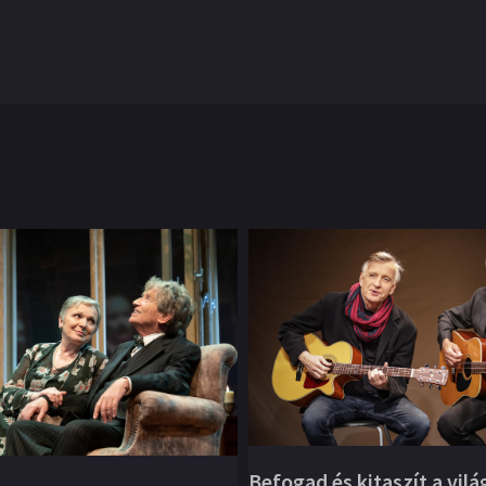
Befogad és kitaszít a vilá