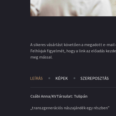
A sikeres vásárlást követően a megadott e-mail 
Felhívjuk figyelmét, hogy a link az előadás kezde
meg mással.
LEÍRÁS
KÉPEK
SZEREPOSZTÁS
Csábi Anna/KVTársulat: Tulipán
„transzgenerációs nászajándék egy részben”