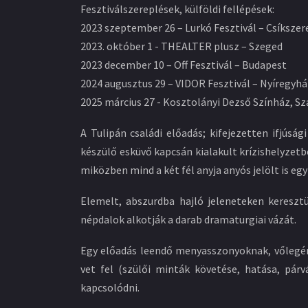
Fesztiválszereplések, külföldi fellépések:
2023 szeptember 26 – Lurkó Fesztivál – Csíkszer
2023. október 1 - THEALTER plusz – Szeged
2023 december 10 – Off Fesztivál – Budapest
2024 augusztus 29 – VIDOR Fesztivál – Nyíregyh
2025 március 27 - Kosztolányi Dezső Színház, S
A Tulipán családi előadás; kifejezetten ifjúsá
készülő esküvő kapcsán kialakult krízishelyzetb
miközben mind a két fél anyja anyós jelölt is eg
Elemelt, abszurdba hajló jeleneteken kereszt
népdalok alkotják a darab dramaturgiai vázát.
Egy előadás leendő menyasszonyoknak, vőlegén
vet fel (szülői minták követése, hatása, párv
kapcsolódni.