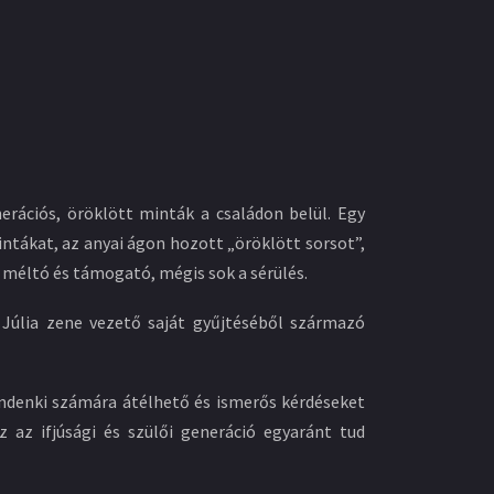
nerációs, öröklött minták a családon belül. Egy
intákat, az anyai ágon hozott „öröklött sorsot”,
e méltó és támogató, mégis sok a sérülés.
 Júlia zene vezető saját gyűjtéséből származó
ndenki számára átélhető és ismerős kérdéseket
z az ifjúsági és szülői generáció egyaránt tud