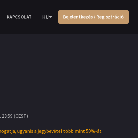
Bejelentkezés / Regisztráció
KAPCSOLAT
HU
. 23:59
(
CEST
)
mogatja, ugyanis a jegybevétel több mint 50%-át