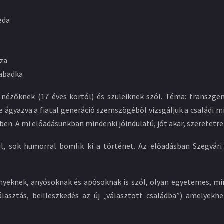
eda
áza
zabadka
gi nézőknek (17 éves kortól) és szüleiknek szól. Téma: transzge
e ágyazva a fiatal generáció szemszögéből vizsgáljuk a családi m
yben. A mi előadásunkban mindenki jóindulatú, jót akar, szeretetr
ül, sok humorral bomlik ki a történet. Az előadásban Szegvári
yeknek, anyósoknak és apósoknak is szól, olyan egyetemes, mi
álasztás, beilleszkedés az új „választott családba”) amelyekhe