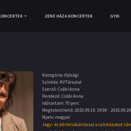
KONCERTEK
ZENE HÁZA KONCERTEK
GYIK
Kategória
:
ifjúsági
Színház
:
KVTársulat
Szerző
:
Csábi Anna
Rendező
:
Csábi Anna
Időtartam
:
70 perc
Megtekinthető
:
2025.09.19. 19:00
-
2025.09.28
Nyelv
:
magyar
Jegy- és bérletvásárlással a színházakat tá