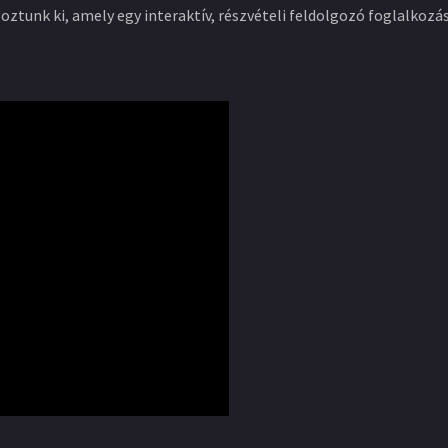
ztunk ki, amely egy interaktív, részvételi feldolgozó foglalkozá