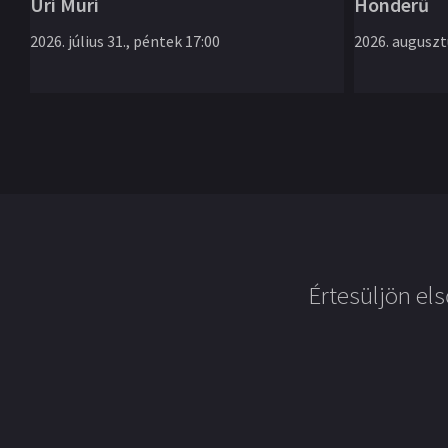
Úri Muri
Honderű
2026. július 31., péntek 17:00
2026. augusztu
Értesüljön els