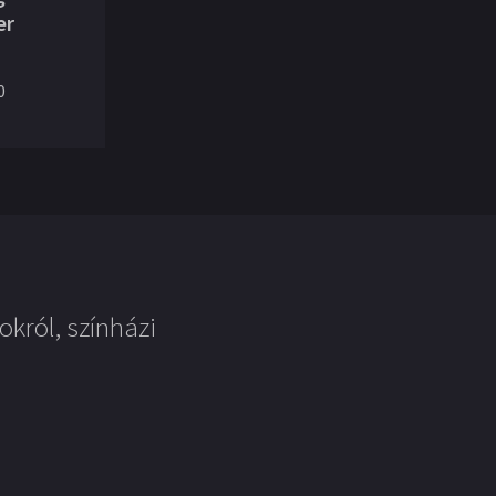
er
0
okról, színházi