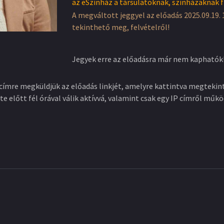
az eSzínház a társulatoknak, színházaknak f
A megváltott jeggyel az előadás 2025.09.19. 
tekinthető meg, felvételről!
Jegyek erre az előadásra már nem kaphatók
címre megküldjük az előadás linkjét, amelyre kattintva megtekint
te előtt fél órával válik aktívvá, valamint csak egy IP címről műkö