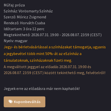
Műfaj
:
próza
Színház
:
Vörösmarty Színház
Szerző
:
Móricz Zsigmond
Rendező
:
Horváth Csaba
Időtartam
:
3 óra 12 perc
Megtekinthető
:
2026.07.31. 19:00
-
2026.08.07. 23:59
(
CEST
)
Nyelv
:
magyar
Jegy- és bérletvásárlással a színházakat támogatja, ugyanis
a jegybevétel több mint 50%-át az eSzínház a
társulatoknak, színházaknak fizeti meg.
A megváltott jeggyel az előadás 2026.07.31. 19:00 és
2026.08.07. 23:59 (CEST) között tekinthető meg, felvételről!
Jegyek erre az előadásra már nem kaphatók!
Kuponbeváltás