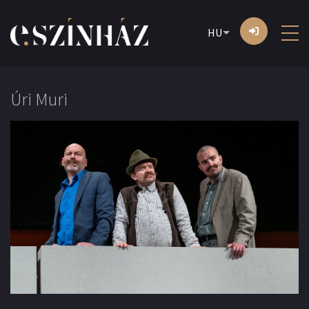
HU
Úri Muri