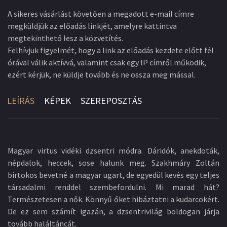
A sikeres vásárlást követően a megadott e-mail címre
megküldjük az előadás linkjét, amelyre kattintva
megtekinthető lesz a közvetítés.
Felhívjuk figyelmét, hogy a link az előadás kezdete előtt fél
órával válik aktívvá, valamint csak egy IP címről működik,
ezért kérjük, ne küldje tovább és ne ossza meg mással.
LEÍRÁS
KÉPEK
SZEREPOSZTÁS
Magyar virtus vidéki dzsentri módra. Dáridók, anekdoták,
népdalok, heccek, sose halunk meg. Szakhmáry Zoltán
birtokos bevetné a magyar ugart, de egyedül kevés egy teljes
társadalmi renddel szembefordulni. Mi marad hát?
Természetesen a nők. Könnyű őket hibáztatni a kudarcokért.
De ez sem számít igazán, a dzsentrivilág boldogan járja
tovább haláltáncát.