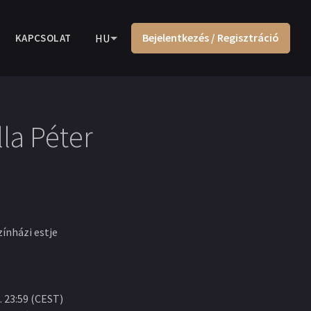
Bejelentkezés / Regisztráció
KAPCSOLAT
HU
lla Péter
zínházi estje
. 23:59
(
CEST
)