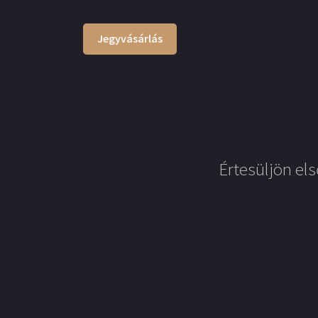
Jegyvásárlás
Értesüljön els