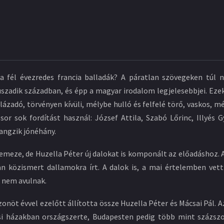
 fél évezredes francia balladák? A páratlan szövegeken túl n
szadik században, és épp a magyar irodalom legjelesebbjei. Ezek
adó, törvényen kívüli, mélybe hulló és felfelé törő, vaskos, még
sor sok fordítást használ: József Attila, Szabó Lőrinc, Illyés
hangzik jónéhány.
lemeze, de Huzella Péter új dalokat is komponált az előadáshoz. 
an közismert dallamokra írt. A dalok is, a mai értelemben vet
 nem avulnak.
zonöt évvel ezelőtt állította össze Huzella Péter és Mácsai Pál.
i házakban országszerte, Budapesten pedig több mint százsz