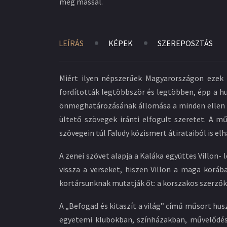
meg mással.
LEÍRÁS
KÉPEK
SZEREPOSZTÁS
Miért ilyen népszerűek Magyarországon ezek a
fordították legtöbbször és legtöbben, épp a hu
önmeghatározásának állomása a minden ellen láz
ültető szövegek iránti elfogult szeretet. A mű
szövegein túl Faludy közismert átirataiból is el
A zenei szövet alapja a Kaláka együttes Villon- 
vissza a verseket, hiszen Villon a maga koráb
kortársunknak mutatják őt: a korszakos szerzők
A „Befogad és kitaszít a világ” című műsort hus
egyetemi klubokban, színházakban, művelődés