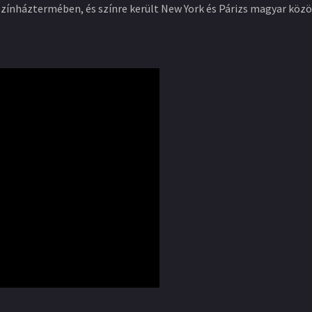
nháztermében, és színre került New York és Párizs magyar közön