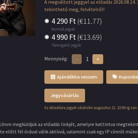
A megváltott jeggyel az előadás 2026.08.14. 
tekinthető meg, felvételről!
4 290
Ft
(
€11.77
)
Normál jegyár
4 990
Ft
(
€13.69
)
Támogatói jegyár
Mennyiség
:
-
+
Ajándékba veszem
Kuponbe
Jegyvásárlás
Az előadásra jegyet vásárolni augusztus 21. 22:00-ig van 
címre megküldjük az előadás linkjét, amelyre kattintva megtekint
te előtt fél órával válik aktívvá, valamint csak egy IP címről műkö