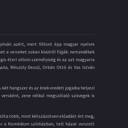
yilván azért, mert Villont épp magyar nyelvre
et a verseket sokan kívülről fújják: nemzedékek
is éteri villoni személyiség és az azt magyarra
 Gyula, Mészöly Dezső, Orbán Ottó és Vas István
A két hangszer és az ének eredeti jogaiba helyezi
t versként, zene nélkül megszólaló szövegek is
 Azóta több, mint kétszázötven előadást ért meg,
or a Komédium színházban, telt házat vonzott