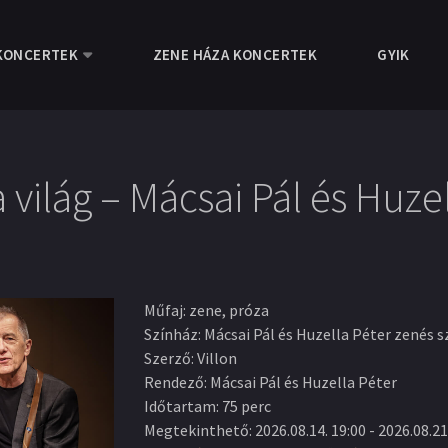
KONCERTEK
ZENE HÁZA KONCERTEK
GYIK
a világ – Mácsai Pál és Huze
Műfaj
:
zene, próza
Színház
:
Mácsai Pál és Huzella Péter zenés s
Szerző
:
Villon
Rendező
:
Mácsai Pál és Huzella Péter
Időtartam
:
75 perc
Megtekinthető
:
2026.08.14. 19:00
-
2026.08.21