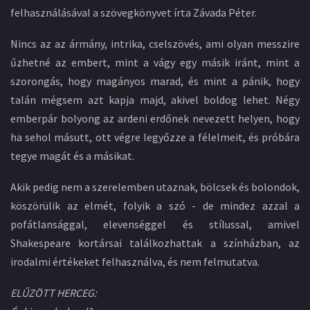
felhasználásával a szövegkönyvet írta Závada Péter.
Nincs az az ármány, intrika, cselszövés, ami olyan messzire
űzhetné az embert, mint a vágy egy másik iránt, mint a
szorongás, hogy magányos marad, és mint a pánik, hogy
talán mégsem azt kapja majd, akivel boldog lehet. Négy
emberpár bolyong az ardeni erdőnek nevezett helyen, hogy
ha sehol másutt, ott végre legyőzze a félelmeit, és próbára
tegye magát és a másikat.
Akik pedig nem a szerelemben utaznak, bölcsek és bolondok,
köszörülik az elmét, folyik a szó - de mindez azzal a
pofátlansággal, elevenséggel és stílussal, amivel
Shakespeare kortársai találkozhattak a színházban, az
irodalmi értékeket felhasználva, és nem felmutatva.
ELŰZÖTT HERCEG: