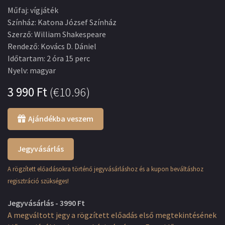
Műfaj
:
vígjáték
Színház
:
Katona József Színház
Szerző
:
William Shakespeare
Rendező
:
Kovács D. Dániel
Időtartam
:
2 óra 15 perc
Nyelv
:
magyar
3 990
Ft
(
€10.96
)
Ajándékba veszem
Jegyvásárlás
A rögzített előadásokra történő jegyvásárláshoz és a kupon beváltáshoz
regisztráció szükséges!
Jegyvásárlás - 3990 Ft
A megváltott jegy a rögzített előadás első megtekintésének