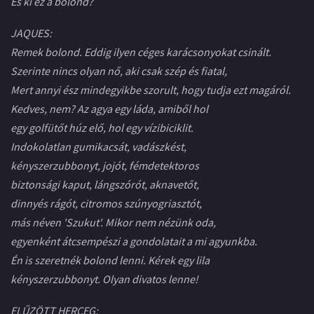
És ki ez a bolond?
JAQUES:
Remek bolond. Eddig ilyen céges karácsonyokat csinált.
Szerinte nincs olyan nő, aki csak szép és fiatal,
Mert annyi ész mindegyikbe szorult, hogy tudja ezt magáról.
Kedves, nem? Az agya egy láda, amiből hol
egy golfütőt húz elő, hol egy vízibiciklit.
Indokolatlan gumikacsát, vadászkést,
kényszerzubbonyt, jojót, fémdetektoros
biztonsági kaput, lángszórót, aknavetőt,
dinnyés rágót, citromos szúnyogriasztót,
más néven 'Szukut'. Mikor nem nézünk oda,
egyenként átcsempészi a gondolatait a mi agyunkba.
Én is szeretnék bolond lenni. Kérek egy lila
kényszerzubbonyt. Olyan divatos lenne!
ELŰZÖTT HERCEG: