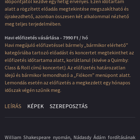
időpontjától kezdve egy hétig érvényes. Ezen időtartam
alatt a rögzített előadás megtekintése megszakítható és
újrakezdhető, azonban összesen két alkalommal nézhető
meg teljes terjedelmében.
Havi előfizetés vásárlása - 7990 Ft / hó
Havi megújuló előfizetéssel bármely „bármikor elérhető”
kategóriába tartozó előadást és koncertet megtekinthet az
előfizetés időtartama alatt, korlátlanul (kivéve a Quimby:
Class & Roll című koncertet). Az előfizetés határozatlan
idejű és bármikor lemondható a „Fiókom” menüpont alatt.
Lemondás esetén az előfizetés a megkezdett egy hónapos
időszak végén szűnik meg.
LEÍRÁS
KÉPEK
SZEREPOSZTÁS
William Shakespeare nyomán, Nádasdy Ádám fordításának