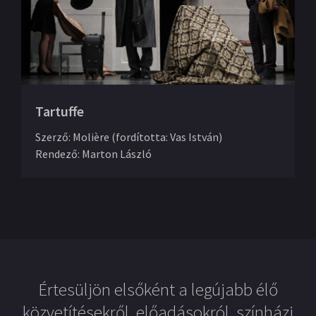
Tartuffe
Szerző
:
Molière (fordította: Vas István)
Rendező
:
Marton László
Értesüljön elsőként a legújabb élő
közvetítésekről, előadásokról, színházi