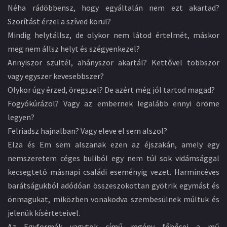
Néha rádöbbensz, hogy egyáltalán nem ezt akartad?
Szorítást érzel a szíved körül?
Mindig helytállsz, de olykor nem látod értelmét, máskor
meg nem állsz helyt és szégyenkezel?
Annyiszor szültél, ahányszor akartál? Kettővel többször
vagy egyszer kevesebbszer?
Olykor úgy érzed, öregszel? De azért még jól tartod magad?
Fogyókúrázol? Vagy az embernek legalább ennyi öröme
legyen?
Felriadsz hajnalban? Vagy eleve el sem alszol?
Elza és Em sem alszanak ezen az éjszakán, amely egy
nemszeretem céges buliból egy nem túl sok vidámsággal
kecsegtető másnapi családi eseményig vezet. Harmincéves
barátságukból adódóan összeszokottan gyötrik egymást és
önmagukat, miközben vonakodva szembesülnek múltuk és
jelenük kísérteteivel.
Az Egyformák vagytok című regény főhősei a mű