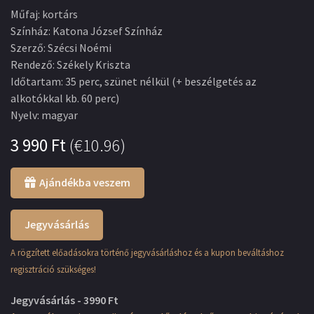
Műfaj
:
kortárs
Színház
:
Katona József Színház
Szerző
:
Szécsi Noémi
Rendező
:
Székely Kriszta
Időtartam
:
35 perc, szünet nélkül (+ beszélgetés az
alkotókkal kb. 60 perc)
Nyelv
:
magyar
3 990
Ft
(
€10.96
)
Ajándékba veszem
Jegyvásárlás
A rögzített előadásokra történő jegyvásárláshoz és a kupon beváltáshoz
regisztráció szükséges!
Jegyvásárlás - 3990 Ft