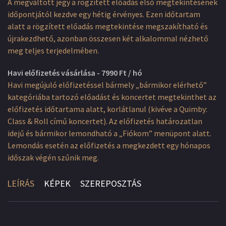
A megváltott jegy a rögzített előadás első megtekintésének
időpontjától kezdve egy hétig érvényes. Ezen időtartam
alatt a rögzített előadás megtekintése megszakítható és
újrakezdhető, azonban összesen két alkalommal nézhető
meg teljes terjedelmében.
Havi előfizetés vásárlása - 7990 Ft / hó
Havi megújuló előfizetéssel bármely „bármikor elérhető”
kategóriába tartozó előadást és koncertet megtekinthet az
előfizetés időtartama alatt, korlátlanul (kivéve a Quimby:
Class & Roll című koncertet). Az előfizetés határozatlan
idejű és bármikor lemondható a „Fiókom” menüpont alatt.
Lemondás esetén az előfizetés a megkezdett egy hónapos
időszak végén szűnik meg.
LEÍRÁS
KÉPEK
SZEREPOSZTÁS