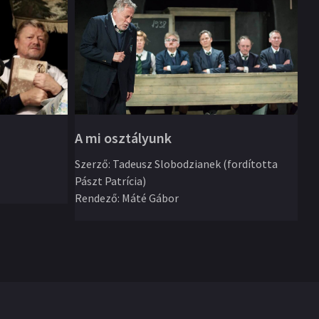
A mi osztályunk
Iv
Szerző
:
Tadeusz Slobodzianek (fordította
Pászt Patrícia)
Sz
Rendező
:
Máté Gábor
ÁT
Re