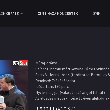
KONCERTEK
ZENE HÁZA KONCERTEK
GYIK
Műfaj
:
dráma
Színház
:
Kecskeméti Katona József Színház
Szerző
:
Henrik Ibsen (fordította: Boronkay 
Rendező
:
Zsótér Sándor
Időtartam
:
130 perc
Nyelv
:
magyar (választható angol felirat)
Az előadás megtekintése 18 éven aluliaknak
3 990
Ft
(
€10.94
)