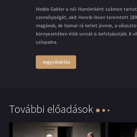
Hedda Gabler a női Hamletként számon tartot
személyiségét, akit Henrik Ibsen teremtett 189
magának, de hamar rá kellet jönnie, a választ
környezetében élők sorsát is befolyásolják. A v
színpadra.
Jegyvásárlás
További előadások