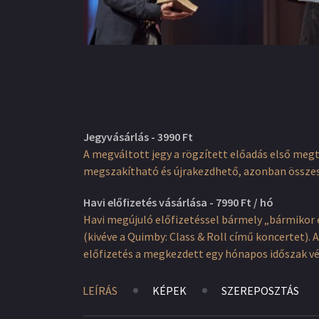
Jegyvásárlás - 3990 Ft
A megváltott jegy a rögzített előadás első meg
megszakítható és újrakezdhető, azonban össze
Havi előfizetés vásárlása - 7990 Ft / hó
Havi megújuló előfizetéssel bármely „bármikor 
(kivéve a Quimby: Class & Roll című koncertet)
előfizetés a megkezdett egy hónapos időszak v
LEÍRÁS
KÉPEK
SZEREPOSZTÁS