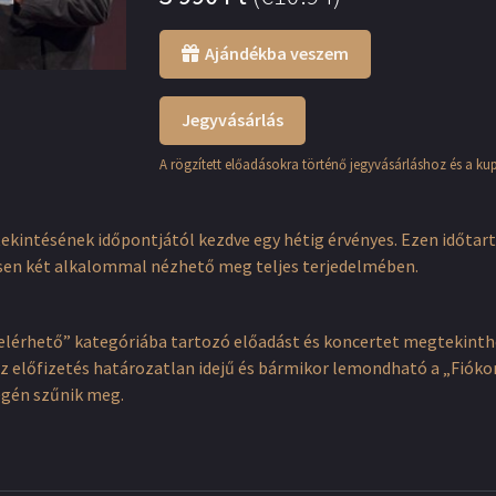
Ajándékba veszem
Jegyvásárlás
A rögzített előadásokra történő jegyvásárláshoz és a ku
tekintésének időpontjától kezdve egy hétig érvényes. Ezen időtar
sen két alkalommal nézhető meg teljes terjedelmében.
elérhető” kategóriába tartozó előadást és koncertet megtekinthet
. Az előfizetés határozatlan idejű és bármikor lemondható a „Fi
égén szűnik meg.