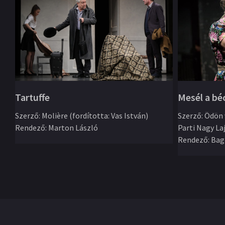
Mesél a bé
Tartuffe
Szerző
:
Ödön 
Szerző
:
Molière (fordította: Vas István)
Parti Nagy La
Rendező
:
Marton László
Rendező
:
Bag