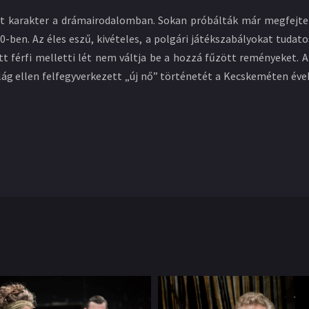
t karakter a drámairodalomban. Sokan próbálták már megfejten
0-ben. Az éles eszű, kivételes, a polgári játékszabályokat tuda
ott férfi melletti lét nem váltja be a hozzá fűzött reményeket.
ilág ellen felfegyverkezett „új nő” történetét a Kecskeméten évek