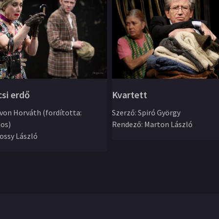
csi erdő
Kvartett
von Horváth (fordította:
Szerző
:
Spiró György
jos)
Rendező
:
Marton László
ossy László