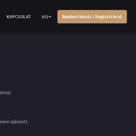
Bejelentkezés / Regisztráció
KAPCSOLAT
HU
Soma)
 nem ajánlott.