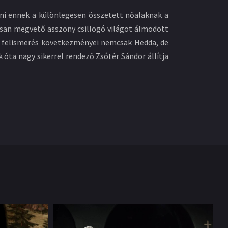
i ennek a különlegesen összetett nőalaknak a
tosan megvető asszony csillogó világot álmodott
 A felismerés következményei nemcsak Hedda, de
 óta nagy sikerrel rendező Zsótér Sándor állítja