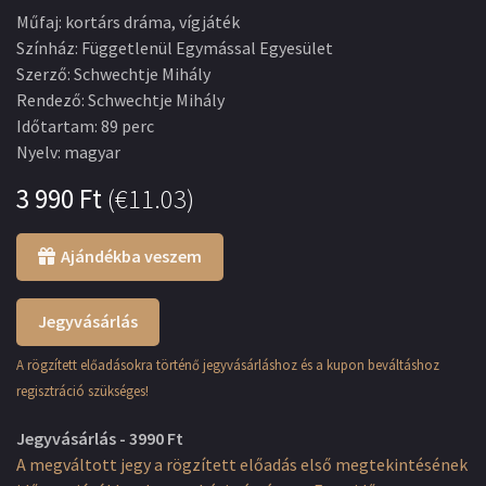
Műfaj
:
kortárs dráma, vígjáték
Színház
:
Függetlenül Egymással Egyesület
Szerző
:
Schwechtje Mihály
Rendező
:
Schwechtje Mihály
Időtartam
:
89 perc
Nyelv
:
magyar
3 990
Ft
(
€11.03
)
Ajándékba veszem
Jegyvásárlás
A rögzített előadásokra történő jegyvásárláshoz és a kupon beváltáshoz
regisztráció szükséges!
Jegyvásárlás - 3990 Ft
A megváltott jegy a rögzített előadás első megtekintésének