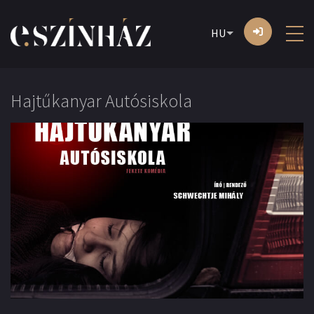
HU
Hajtűkanyar Autósiskola