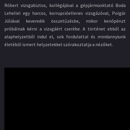
Róbert vizsgabiztos, kollégájával a gépjármüoktató Boda
Lehellel egy harcos, korrupcióellenes vizsgázóval, Polgár
Júliával keveredik összetűzésbe, mikor kenőpénzt
próbálnak kérni a vizsgáért cserébe. A történet ebből az
alaphelyzetből indul el, sok fordulattal és mindannyiunk
életéből ismert helyzetekkel szórakoztatja a nézőket.