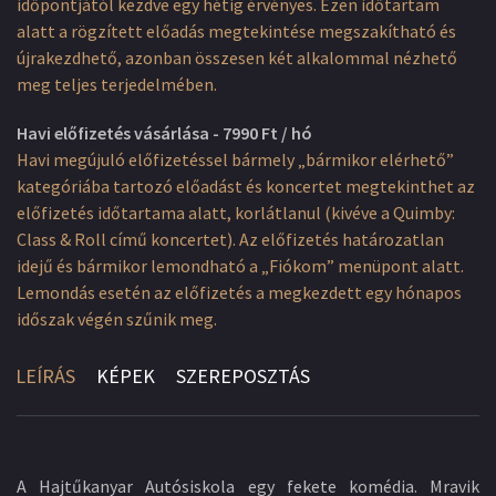
időpontjától kezdve egy hétig érvényes. Ezen időtartam
alatt a rögzített előadás megtekintése megszakítható és
újrakezdhető, azonban összesen két alkalommal nézhető
meg teljes terjedelmében.
Havi előfizetés vásárlása - 7990 Ft / hó
Havi megújuló előfizetéssel bármely „bármikor elérhető”
kategóriába tartozó előadást és koncertet megtekinthet az
előfizetés időtartama alatt, korlátlanul (kivéve a Quimby:
Class & Roll című koncertet). Az előfizetés határozatlan
idejű és bármikor lemondható a „Fiókom” menüpont alatt.
Lemondás esetén az előfizetés a megkezdett egy hónapos
időszak végén szűnik meg.
LEÍRÁS
KÉPEK
SZEREPOSZTÁS
A Hajtűkanyar Autósiskola egy fekete komédia. Mravik