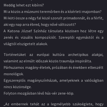
Meddig lehet ezt kibírni?
Mi a közös a múzeumi teremőrben és a kísérleti majomban?
Mi köti össze a négy fal közé szorult primadonnát, és a férfit,
aki egy nap arra ébred, hogy nővé változott?
A Katona József Színház társulata közösen hoz létre egy
zenés és vizuális kompozíciót. Szereplői egymástól és a
világtól elszigetelt alakok.
Történetüket az európai kultúra archetipikus alakjai,
valamint az elmúlt időszak közös traumája inspirálta.
Párhuzamos magány-életek, prózában és énekben elbeszélt
monológok.
Egyszereplős magányszínházak, amelyeknek a valóságban
nincs közönsége.
Folyton mozgásban lévő hús-vér zene-klip.
„Az embernek tehát az a legmélyebb szükséglete, hogy