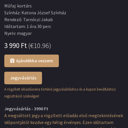
Műfaj
:
kortárs
Színház
:
Katona József Színház
Rendező
:
Tarnóczi Jakab
Időtartam
:
1 óra 30 perc
Nyelv
:
magyar
3 990
Ft
(
€10.96
)
Ajándékba veszem
Jegyvásárlás
A rögzített előadásokra történő jegyvásárláshoz és a kupon beváltáshoz
regisztráció szükséges!
Jegyvásárlás - 3990 Ft
A megváltott jegy a rögzített előadás első megtekintésének
időpontjától kezdve egy hétig érvényes. Ezen időtartam