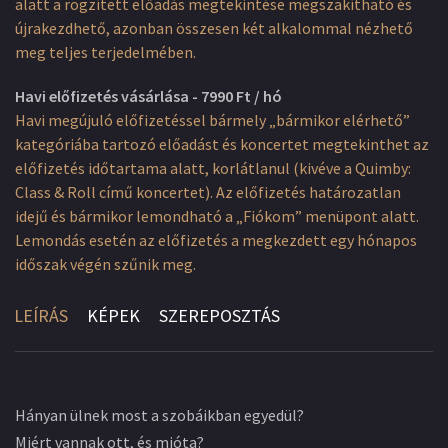
alatt a rögzített előadás megtekintése megszakítható és
újrakezdhető, azonban összesen két alkalommal nézhető
meg teljes terjedelmében.
Havi előfizetés vásárlása - 7990 Ft / hó
Havi megújuló előfizetéssel bármely „bármikor elérhető”
kategóriába tartozó előadást és koncertet megtekinthet az
előfizetés időtartama alatt, korlátlanul (kivéve a Quimby:
Class & Roll című koncertet). Az előfizetés határozatlan
idejű és bármikor lemondható a „Fiókom” menüpont alatt.
Lemondás esetén az előfizetés a megkezdett egy hónapos
időszak végén szűnik meg.
LEÍRÁS
KÉPEK
SZEREPOSZTÁS
Hányan ülnek most a szobáikban egyedül?
Miért vannak ott, és mióta?