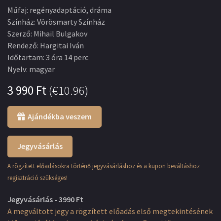
Műfaj
:
regényadaptáció, dráma
Színház
:
Vörösmarty Színház
Szerző
:
Mihail Bulgakov
Rendező
:
Hargitai Iván
Időtartam
:
3 óra 14 perc
Nyelv
:
magyar
3 990
Ft
(
€10.96
)
Ajándékba veszem
Jegyvásárlás
A rögzített előadásokra történő jegyvásárláshoz és a kupon beváltáshoz
regisztráció szükséges!
Jegyvásárlás - 3990 Ft
A megváltott jegy a rögzített előadás első megtekintésének