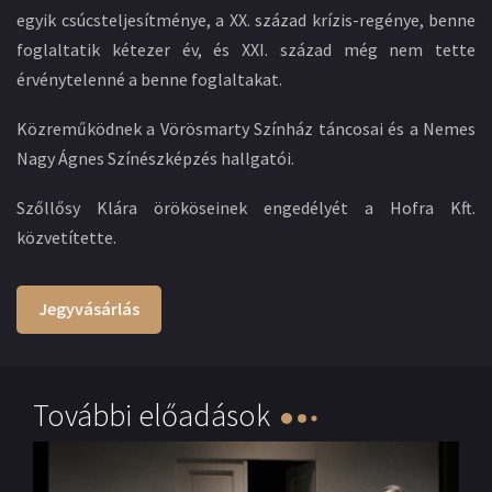
egyik csúcsteljesítménye, a XX. század krízis-regénye, benne
foglaltatik kétezer év, és XXI. század még nem tette
érvénytelenné a benne foglaltakat.
Közreműködnek a Vörösmarty Színház táncosai és a Nemes
Nagy Ágnes Színészképzés hallgatói.
Szőllősy Klára örököseinek engedélyét a Hofra Kft.
közvetítette.
Jegyvásárlás
További előadások