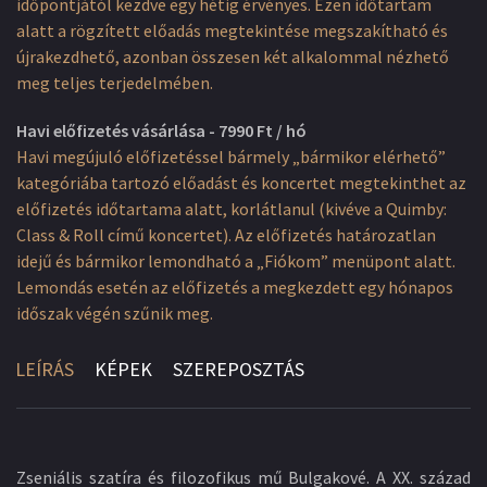
időpontjától kezdve egy hétig érvényes. Ezen időtartam
alatt a rögzített előadás megtekintése megszakítható és
újrakezdhető, azonban összesen két alkalommal nézhető
meg teljes terjedelmében.
Havi előfizetés vásárlása - 7990 Ft / hó
Havi megújuló előfizetéssel bármely „bármikor elérhető”
kategóriába tartozó előadást és koncertet megtekinthet az
előfizetés időtartama alatt, korlátlanul (kivéve a Quimby:
Class & Roll című koncertet). Az előfizetés határozatlan
idejű és bármikor lemondható a „Fiókom” menüpont alatt.
Lemondás esetén az előfizetés a megkezdett egy hónapos
időszak végén szűnik meg.
LEÍRÁS
KÉPEK
SZEREPOSZTÁS
Zseniális szatíra és filozofikus mű Bulgakové. A XX. század