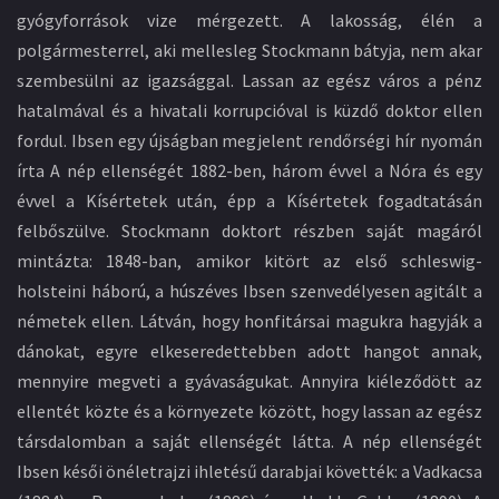
gyógyforrások vize mérgezett. A lakosság, élén a
polgármesterrel, aki mellesleg Stockmann bátyja, nem akar
szembesülni az igazsággal. Lassan az egész város a pénz
hatalmával és a hivatali korrupcióval is küzdő doktor ellen
fordul. Ibsen egy újságban megjelent rendőrségi hír nyomán
írta A nép ellenségét 1882-ben, három évvel a Nóra és egy
évvel a Kísértetek után, épp a Kísértetek fogadtatásán
felbőszülve. Stockmann doktort részben saját magáról
mintázta: 1848-ban, amikor kitört az első schleswig-
holsteini háború, a húszéves Ibsen szenvedélyesen agitált a
németek ellen. Látván, hogy honfitársai magukra hagyják a
dánokat, egyre elkeseredettebben adott hangot annak,
mennyire megveti a gyávaságukat. Annyira kiéleződött az
ellentét közte és a környezete között, hogy lassan az egész
társdalomban a saját ellenségét látta. A nép ellenségét
Ibsen késői önéletrajzi ihletésű darabjai követték: a Vadkacsa