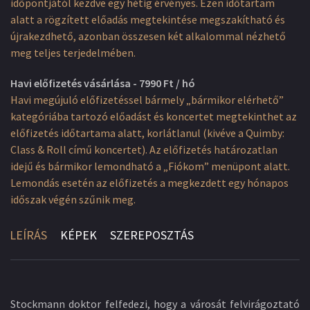
időpontjától kezdve egy hétig érvényes. Ezen időtartam
alatt a rögzített előadás megtekintése megszakítható és
újrakezdhető, azonban összesen két alkalommal nézhető
meg teljes terjedelmében.
Havi előfizetés vásárlása - 7990 Ft / hó
Havi megújuló előfizetéssel bármely „bármikor elérhető”
kategóriába tartozó előadást és koncertet megtekinthet az
előfizetés időtartama alatt, korlátlanul (kivéve a Quimby:
Class & Roll című koncertet). Az előfizetés határozatlan
idejű és bármikor lemondható a „Fiókom” menüpont alatt.
Lemondás esetén az előfizetés a megkezdett egy hónapos
időszak végén szűnik meg.
LEÍRÁS
KÉPEK
SZEREPOSZTÁS
Stockmann doktor felfedezi, hogy a városát felvirágoztató