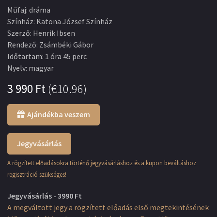
Műfaj
:
dráma
Színház
:
Katona József Színház
Szerző
:
Henrik Ibsen
Rendező
:
Zsámbéki Gábor
Időtartam
:
1 óra 45 perc
Nyelv
:
magyar
3 990
Ft
(
€10.96
)
Ajándékba veszem
Jegyvásárlás
A rögzített előadásokra történő jegyvásárláshoz és a kupon beváltáshoz
regisztráció szükséges!
Jegyvásárlás - 3990 Ft
A megváltott jegy a rögzített előadás első megtekintésének