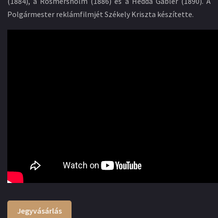
(1884), a Rosmersholm (1886) és a Hedda Gabler (1890). A
Polgármester reklámfilmjét Székely Kriszta készítette.
Jegyvásárlás