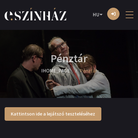
HU
Pénztár
IHOME_PAGE
Pénztár
Kattintson ide a lejátszó teszteléséhez