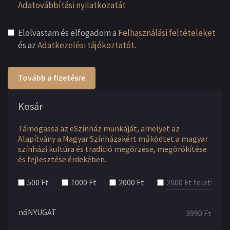
Adatovábbítási nyilatkozatát
Elolvastam és elfogadom a
Felhasználási feltételeket
és az
Adatkezelési tájékoztatót
.
Tovább a fizetésre
Kosár
Támogassa az eSzínház munkáját, amelyet az
Alapítvány a Magyar Színházakért működtet a magyar
színházi kultúra és tradíció megőrzése, megörökítése
és fejlesztése érdekében.
500 Ft
1000 Ft
2000 Ft
nőNYUGAT
3990
Ft