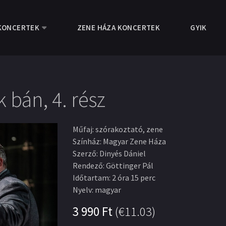
KONCERTEK
ZENE HÁZA KONCERTEK
GYIK
bán, 4. rész
Műfaj
:
szórakoztató, zene
Színház
:
Magyar Zene Háza
Szerző
:
Dinyés Dániel
Rendező
:
Göttinger Pál
Időtartam
:
2 óra 15 perc
Nyelv
:
magyar
3 990
Ft
(
€11.03
)