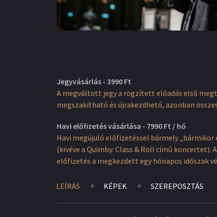
Jegyvásárlás - 3990 Ft
A megváltott jegy a rögzített előadás első meg
megszakítható és újrakezdhető, azonban össze
Havi előfizetés vásárlása - 7990 Ft / hó
Havi megújuló előfizetéssel bármely „bármikor 
(kivéve a Quimby: Class & Roll című koncertet)
előfizetés a megkezdett egy hónapos időszak v
LEÍRÁS
KÉPEK
SZEREPOSZTÁS