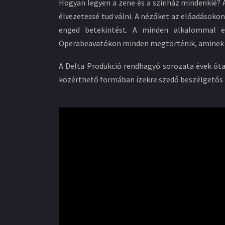
Hogyan legyen a zene és a színház mindenkié? A
élvezetessé tud válni. A nézőket az előadásoko
enged betekintést. A minden alkalommal eg
Operabeavatókon minden megtörténik, aminek 
A Delta Produkció rendhagyó sorozata évek óta
közérthető formában ízekre szedő beszélgetős 