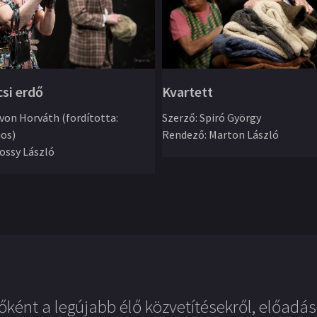
csi erdő
Kvartett
von Horváth (fordította:
Szerző
:
Spiró György
jos)
Rendező
:
Marton László
ossy László
őként a legújabb élő közvetítésekről, előadás