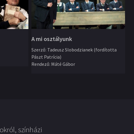
A mi osztályunk
Iv
Szerző
:
Tadeusz Slobodzianek (fordította
Pászt Patrícia)
Sz
Rendező
:
Máté Gábor
ÁT
Re
okról, színházi