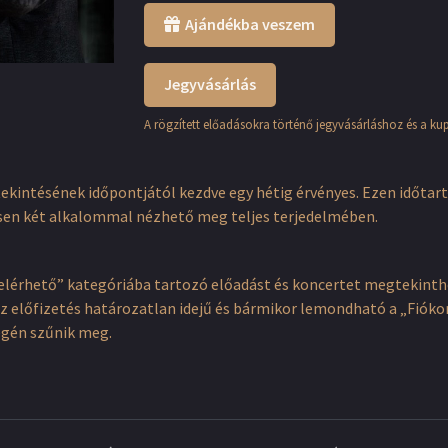
Ajándékba veszem
Jegyvásárlás
A rögzített előadásokra történő jegyvásárláshoz és a ku
tekintésének időpontjától kezdve egy hétig érvényes. Ezen időtar
sen két alkalommal nézhető meg teljes terjedelmében.
elérhető” kategóriába tartozó előadást és koncertet megtekinthet
. Az előfizetés határozatlan idejű és bármikor lemondható a „Fi
égén szűnik meg.