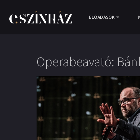
ELŐADÁSOK
Operabeavató: Bánk 