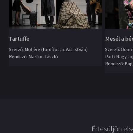
Mesél a bé
Tartuffe
Szerző
:
Ödön 
Szerző
:
Molière (fordította: Vas István)
Parti Nagy La
Rendező
:
Marton László
Rendező
:
Bag
Értesüljön els