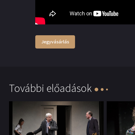
Jegyvásárlás
További előadások