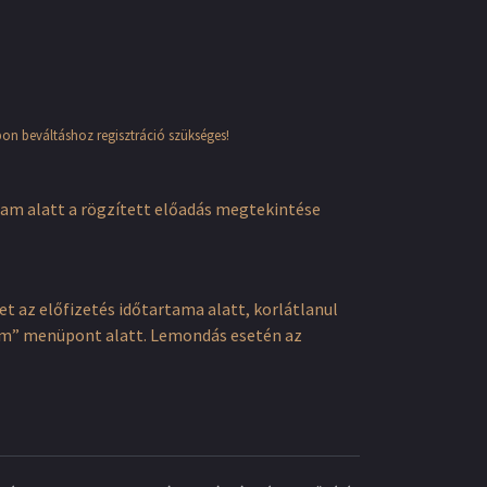
pon beváltáshoz regisztráció szükséges!
tam alatt a rögzített előadás megtekintése
 az előfizetés időtartama alatt, korlátlanul
ókom” menüpont alatt. Lemondás esetén az