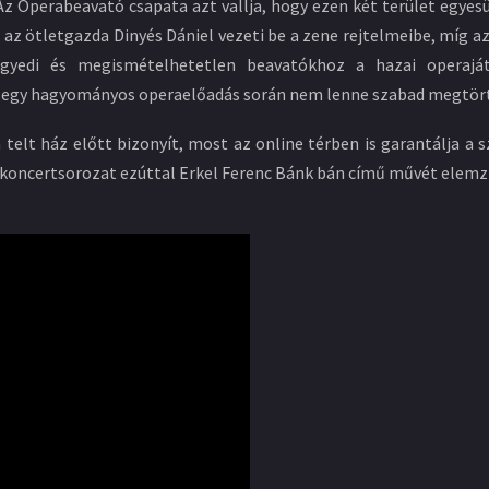
z Operabeavató csapata azt vallja, hogy ezen két terület egyesü
n az ötletgazda Dinyés Dániel vezeti be a zene rejtelmeibe, míg 
yedi és megismételhetetlen beavatókhoz a hazai operaját
egy hagyományos operaelőadás során nem lenne szabad megtört
 telt ház előtt bizonyít, most az online térben is garantálja a
koncertsorozat ezúttal Erkel Ferenc Bánk bán című művét elemz