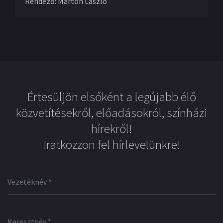
Rendező
:
Marton László
Értesüljön elsőként a legújabb élő
közvetítésekről, előadásokról, színházi
hírekről!
Iratkozzon fel hírlevelünkre!