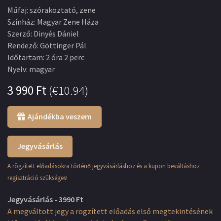
Műfaj
:
szórakoztató, zene
Színház
:
Magyar Zene Háza
Szerző
:
Dinyés Dániel
Rendező
:
Göttinger Pál
Időtartam
:
2 óra 2 perc
Nyelv
:
magyar
3 990
Ft
(
€10.94
)
Ajándékba veszem
Jegyvásárlás
A rögzített előadásokra történő jegyvásárláshoz és a kupon beváltáshoz
regisztráció szükséges!
Jegyvásárlás - 3990 Ft
A megváltott jegy a rögzített előadás első megtekintésének