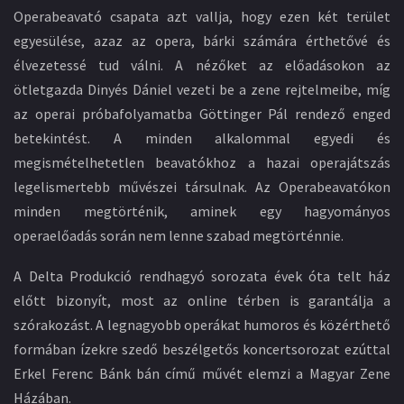
Operabeavató csapata azt vallja, hogy ezen két terület
egyesülése, azaz az opera, bárki számára érthetővé és
élvezetessé tud válni. A nézőket az előadásokon az
ötletgazda Dinyés Dániel vezeti be a zene rejtelmeibe, míg
az operai próbafolyamatba Göttinger Pál rendező enged
betekintést. A minden alkalommal egyedi és
megismételhetetlen beavatókhoz a hazai operajátszás
legelismertebb művészei társulnak. Az Operabeavatókon
minden megtörténik, aminek egy hagyományos
operaelőadás során nem lenne szabad megtörténnie.
A Delta Produkció rendhagyó sorozata évek óta telt ház
előtt bizonyít, most az online térben is garantálja a
szórakozást. A legnagyobb operákat humoros és közérthető
formában ízekre szedő beszélgetős koncertsorozat ezúttal
Erkel Ferenc Bánk bán című művét elemzi a Magyar Zene
Házában.