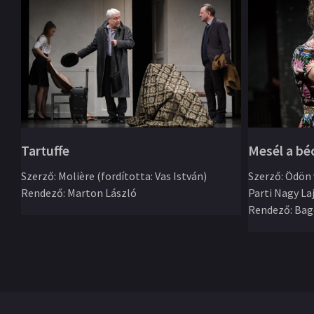
Mesél a bé
Tartuffe
Szerző
:
Ödön 
Szerző
:
Molière (fordította: Vas István)
Parti Nagy La
Rendező
:
Marton László
Rendező
:
Bag