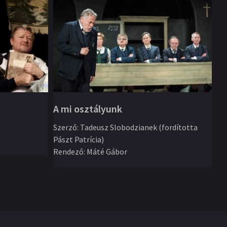
A mi osztályunk
Iv
Szerző
:
Tadeusz Slobodzianek (fordította
Pászt Patrícia)
Sz
Rendező
:
Máté Gábor
ÁT
Re