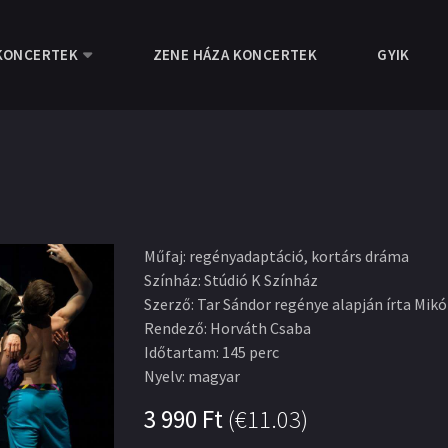
KONCERTEK
ZENE HÁZA KONCERTEK
GYIK
Műfaj
:
regényadaptáció, kortárs dráma
Színház
:
Stúdió K Színház
Szerző
:
Tar Sándor regénye alapján írta Mik
Rendező
:
Horváth Csaba
Időtartam
:
145 perc
Nyelv
:
magyar
3 990
Ft
(
€11.03
)