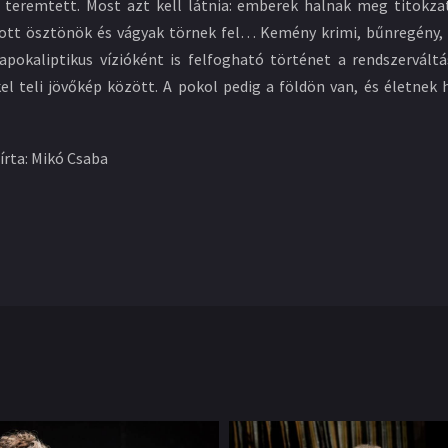
 teremtett. Most azt kell látnia: emberek halnak meg titokza
tott ösztönök és vágyak törnek fel… Kemény krimi, bűnregény, é
okaliptikus vízióként is felfogható történet a rendszerváltás
teli jövőkép között. A pokol pedig a földön van, és életnek hív
írta: Mikó Csaba