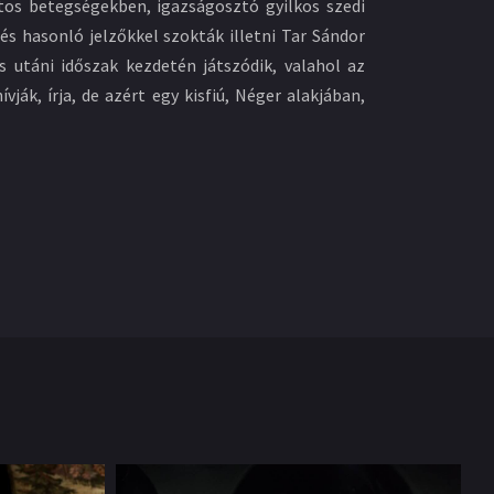
tos betegségekben, igazságosztó gyilkos szedi
s hasonló jelzőkkel szokták illetni Tar Sándor
 utáni időszak kezdetén játszódik, valahol az
ják, írja, de azért egy kisfiú, Néger alakjában,