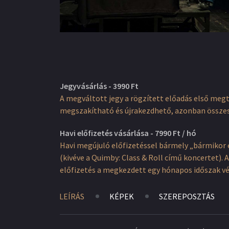
Jegyvásárlás - 3990 Ft
A megváltott jegy a rögzített előadás első meg
megszakítható és újrakezdhető, azonban össze
Havi előfizetés vásárlása - 7990 Ft / hó
Havi megújuló előfizetéssel bármely „bármikor 
(kivéve a Quimby: Class & Roll című koncertet)
előfizetés a megkezdett egy hónapos időszak v
LEÍRÁS
KÉPEK
SZEREPOSZTÁS