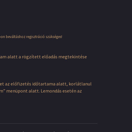
pon beváltáshoz regisztráció szükséges!
tam alatt a rögzített előadás megtekintése
 az előfizetés időtartama alatt, korlátlanul
ókom” menüpont alatt. Lemondás esetén az