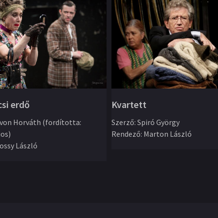
csi erdő
Kvartett
von Horváth (fordította:
Szerző
:
Spiró György
jos)
Rendező
:
Marton László
ossy László