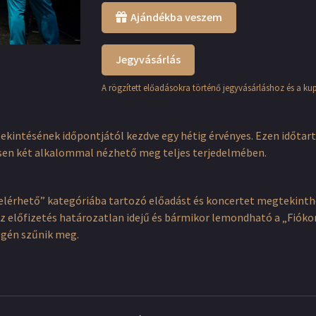
Ajándékba veszem
Jegyvásárlás
A rögzített előadásokra történő jegyvásárláshoz és a ku
tekintésének időpontjától kezdve egy hétig érvényes. Ezen időtar
sen két alkalommal nézhető meg teljes terjedelmében.
elérhető” kategóriába tartozó előadást és koncertet megtekinthet
. Az előfizetés határozatlan idejű és bármikor lemondható a „Fi
égén szűnik meg.