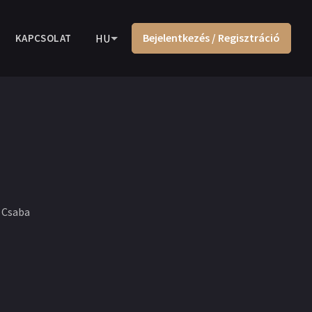
Bejelentkezés / Regisztráció
KAPCSOLAT
HU
ó Csaba