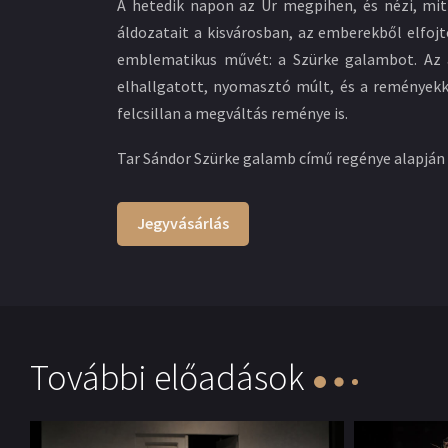
A hetedik napon az Úr megpihen, és nézi, mit
áldozatait a kisvárosban, az emberekből elfoj
emblematikus művét: a Szürke galambot. Az ap
elhallgatott, nyomasztó múlt, és a reményekkel 
felcsillan a megváltás reménye is.
Tar Sándor Szürke galamb című regénye alapján 
Jegyvásárlás
További előadások