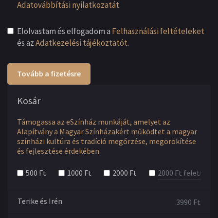
Adatovábbítási nyilatkozatát
Elolvastam és elfogadom a
Felhasználási feltételeket
és az
Adatkezelési tájékoztatót
.
Tovább a fizetésre
Kosár
Támogassa az eSzínház munkáját, amelyet az
Alapítvány a Magyar Színházakért működtet a magyar
színházi kultúra és tradíció megőrzése, megörökítése
és fejlesztése érdekében.
500 Ft
1000 Ft
2000 Ft
Terike és Irén
3990
Ft