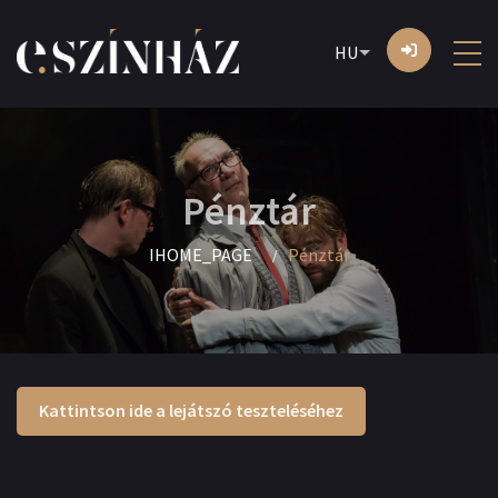
HU
Pénztár
IHOME_PAGE
Pénztár
Kattintson ide a lejátszó teszteléséhez