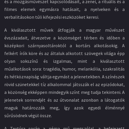
és a mozgásművészet kapcsolódásait, a zenei, a rituális és a
filmes elemek egymásra hatásait, a nyelveken és a
verbalitásokon túli kifejezési eszközöket keresi.
A kiválasztott művek átfogják a magyar művészet
évszázadait, átvezetve a közönséget térben és időben a
középkori szárnyasoltároktól a kortárs alkotásokig. A
felkért írók köre és az általuk alkotott szövegek világa épp
olyan sokszínű és izgalmas, mint a kiválasztott
műalkotások sora: tragédia, humor, melankólia, szakralitás
és hétköznapiság váltja egymást a jelenetekben. A színészek
rövid szünetekkel tíz alkalommal játsszák el az epizódokat,
a közönség ekképpen mindegyik színt meg tudja tekinteni. A
jelenetek sorrendjét és az útvonalat azonban a látogatók
maguk határozzák meg, így azok egyedi élménnyé
sűrűsödnek végül össze.
A Textúra során a néma mű megszólal, a befejezett