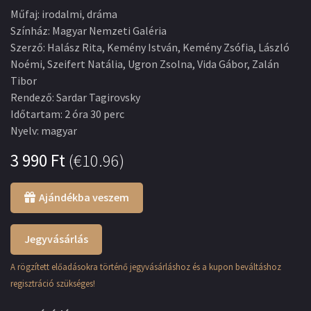
Műfaj
:
irodalmi, dráma
Színház
:
Magyar Nemzeti Galéria
Szerző
:
Halász Rita, Kemény István, Kemény Zsófia, László
Noémi, Szeifert Natália, Ugron Zsolna, Vida Gábor, Zalán
Tibor
Rendező
:
Sardar Tagirovsky
Időtartam
:
2 óra 30 perc
Nyelv
:
magyar
3 990
Ft
(
€10.96
)
Ajándékba veszem
Jegyvásárlás
A rögzített előadásokra történő jegyvásárláshoz és a kupon beváltáshoz
regisztráció szükséges!