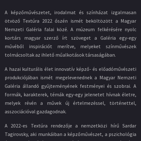
A képzőművészetet, irodalmat és színházat izgalmasan
ötvöző Textúra 2022 őszén ismét beköltözött a Magyar
Nemzeti Galéria falai közé. A múzeum felkérésére nyolc
kortárs magyar szerző írt szöveget a Galéria egy-egy
művéből inspirációt merítve, melyeket színművészek
tolmácsoltak az ihlető műalkotások társaságában.
A hazai kulturális élet innovatív képző- és előadóművészeti
produkciójában ismét megelevenednek a Magyar Nemzeti
Galéria állandó gyűjteményének festményei és szobrai. A
formák, karakterek, témák egy-egy jelenetet hívnak életre,
melyek révén a művek új értelmezéssel, történettel,
asszociációval gazdagodnak.
A 2022-es Textúra rendezője a nemzetközi hírű Sardar
Tagirovsky, aki munkáiban a képzőművészet, a pszichológia