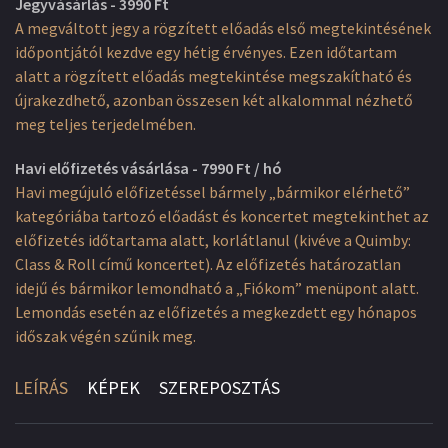
Jegyvásárlás - 3990 Ft
A megváltott jegy a rögzített előadás első megtekintésének
időpontjától kezdve egy hétig érvényes. Ezen időtartam
alatt a rögzített előadás megtekintése megszakítható és
újrakezdhető, azonban összesen két alkalommal nézhető
meg teljes terjedelmében.
Havi előfizetés vásárlása - 7990 Ft / hó
Havi megújuló előfizetéssel bármely „bármikor elérhető”
kategóriába tartozó előadást és koncertet megtekinthet az
előfizetés időtartama alatt, korlátlanul (kivéve a Quimby:
Class & Roll című koncertet). Az előfizetés határozatlan
idejű és bármikor lemondható a „Fiókom” menüpont alatt.
Lemondás esetén az előfizetés a megkezdett egy hónapos
időszak végén szűnik meg.
LEÍRÁS
KÉPEK
SZEREPOSZTÁS