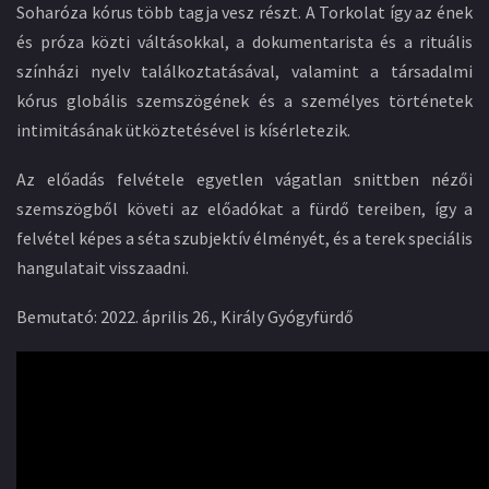
Soharóza kórus több tagja vesz részt. A Torkolat így az ének
és próza közti váltásokkal, a dokumentarista és a rituális
színházi nyelv találkoztatásával, valamint a társadalmi
kórus globális szemszögének és a személyes történetek
intimitásának ütköztetésével is kísérletezik.
Az előadás felvétele egyetlen vágatlan snittben nézői
szemszögből követi az előadókat a fürdő tereiben, így a
felvétel képes a séta szubjektív élményét, és a terek speciális
hangulatait visszaadni.
Bemutató: 2022. április 26., Király Gyógyfürdő