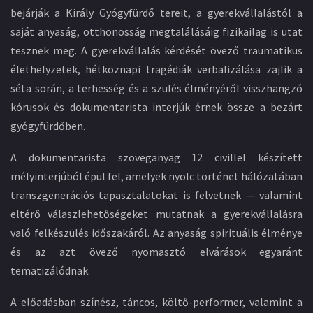
bejárják a Király Gyógyfürdő tereit, a gyerekvállalástól a
saját anyaság, otthonosság megtalálásáig fizikailag is utat
tesznek meg. A gyerekvállalás kérdését övező traumatikus
élethelyzetek, hétköznapi tragédiák verbalizálása zajlik a
séta során, a terhesség és a szülés élményéről visszhangzó
kórusok és dokumentarista interjúk érnek össze a bezárt
gyógyfürdőben.
A dokumentarista szöveganyag 12 civillel készített
mélyinterjúból épül fel, amelyek nyolc történet hálózatában
transzgenerációs tapasztalatokat is felvetnek — valamint
eltérő válaszlehetőségeket mutatnak a gyerekvállalásra
való felkészülés időszakáról. Az anyaság spirituális élménye
és az azt övező nyomasztó elvárások egyaránt
tematizálódnak.
A előadásban színész, táncos, költő-performer, valamint a