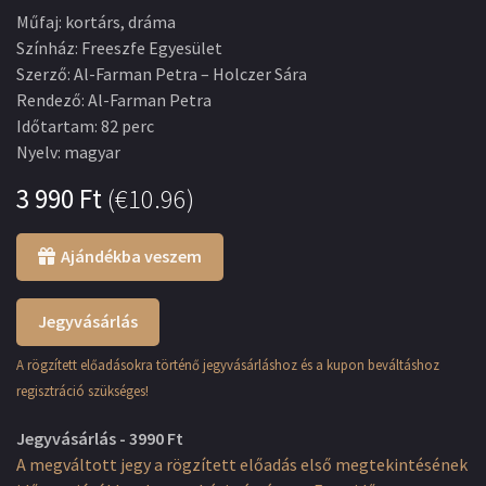
Műfaj
:
kortárs, dráma
Színház
:
Freeszfe Egyesület
Szerző
:
Al-Farman Petra – Holczer Sára
Rendező
:
Al-Farman Petra
Időtartam
:
82 perc
Nyelv
:
magyar
3 990
Ft
(
€10.96
)
Ajándékba veszem
Jegyvásárlás
A rögzített előadásokra történő jegyvásárláshoz és a kupon beváltáshoz
regisztráció szükséges!
Jegyvásárlás - 3990 Ft
A megváltott jegy a rögzített előadás első megtekintésének