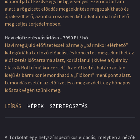
időpontjától kezdve egy hétig érvényes. Ezen időtartam
alatt a rögzített előadás megtekintése megszakítható és
újrakezdhető, azonban összesen két alkalommal nézhető
meg teljes terjedelmében.
Havi előfizetés vásárlása - 7990 Ft / hó
Havi megújuló előfizetéssel bármely „bármikor elérhető”
kategóriába tartozó előadást és koncertet megtekinthet az
előfizetés időtartama alatt, korlátlanul (kivéve a Quimby:
Class & Roll című koncertet). Az előfizetés határozatlan
idejű és bármikor lemondható a „Fiókom” menüpont alatt.
Lemondás esetén az előfizetés a megkezdett egy hónapos
időszak végén szűnik meg.
LEÍRÁS
KÉPEK
SZEREPOSZTÁS
A Torkolat egy helyszínspecifikus előadás, melyben a nézők