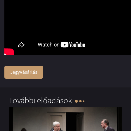
Jegyvásárlás
További előadások