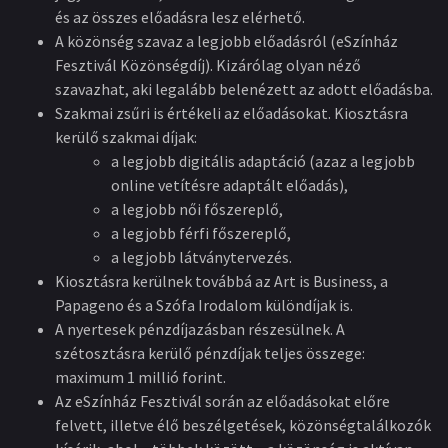
és az összes előadásra lesz elérhető.
A közönség szavaz a legjobb előadásról (eSzínház
Fesztivál Közönségdíj). Kizárólag olyan néző
szavazhat, aki legalább belenézett az adott előadásba.
Szakmai zsűri is értékeli az előadásokat. Kiosztásra
kerülő szakmai díjak:
a legjobb digitális adaptáció (azaz a legjobb
online vetítésre adaptált előadás),
a legjobb női főszereplő,
a legjobb férfi főszereplő,
a legjobb látványtervezés.
Kiosztásra kerülnek továbbá az Art is Business, a
Papageno és a Szófa Irodalom különdíjak is.
A nyertesek pénzdíjazásban részesülnek. A
szétosztásra kerülő pénzdíjak teljes összege:
maximum 1 millió forint.
Az eSzínház Fesztivál során az előadásokat előre
felvett, illetve élő beszélgetések, közönségtalálkozók