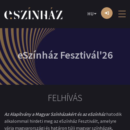
HU
eSzínház Fesztivál'26
FELHÍVÁS
Az Alapítvány a Magyar Színházakért és az eSzínház
hatodik
alkalommal hirdeti meg az eSzínház Fesztivált, amelyre
várja magyarországi és határon túli magyar színházak,