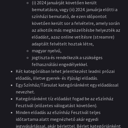
(i) 2024 januárját követően került
bemutatásra, vagy (ii) 2024. januárja előtti a
színházi bemutató, de ezen időpontot
követően került sor a felvételre, amely során
az alkotók más megközelítésbe helyezték az
előadást, azaz online vetítésre (streamre)
adaptált felvételt hoztak létre,
magyar nyelvű,
jogtiszta és rendelkezik a szükséges
felhasználási engedélyekkel.
Két kategóriában lehet jelentkezést leadni: prózai
előadás, illetve gyerek- és ifjúsági előadás.
Egy Színház/Társulat kategóriánként egy előadással
nevezhet.
Kategóriánként tíz előadást fogad be az eSzínház
Fesztivál (előzetes válogatást követően).
Minden előadás az eSzínház Fesztivál teljes
időtartama alatt megnézhető akár egyedi
jegyvásárlással, akár bérlettel. Bérlet kategóriánként