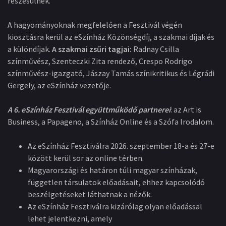
részesülnek.
A hagyományoknak megfelelően a Fesztivál végén
kiosztásra kerül az eSzínház Közönségdíj, a szakmai díjak és
a különdíjak.
A szakmai zsűri tagjai:
Radnay Csilla
színművész, Szenteczki Zita rendező, Crespo Rodrigo
színművész-igazgató, Jászay Tamás színikritikus és Légrádi
Gergely, az eSzínház vezetője.
A 6. eSzínház Fesztivál együttműködő partnerei
: az Art is
Business, a Papageno, a Színház Online és a Szófa Irodalom.
Az eSzínház Fesztiválra 2026. szeptember 18-a és 27-e
között kerül sor az online térben.
Magyarországi és határon túli magyar színházak,
független társulatok előadásait, ehhez kapcsolódó
beszélgetéseket láthatnak a nézők.
Az eSzínház Fesztiválra kizárólag olyan előadással
lehet jelentkezni, amely