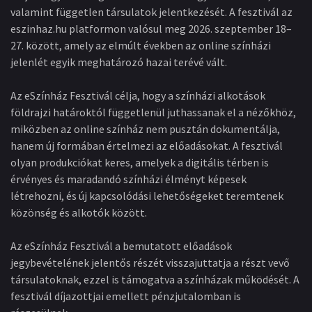
valamint független társulatok jelentkezését. A fesztivál az
eszinhaz.hu platformon valósul meg 2026. szeptember 18–
27. között, amely az elmúlt években az online színházi
jelenlét egyik meghatározó hazai terévé vált.
Az eSzínház Fesztivál célja, hogy a színházi alkotások
földrajzi határoktól függetlenül juthassanak el a nézőkhöz,
miközben az online színház nem pusztán dokumentálja,
hanem új formában értelmezi az előadásokat. A fesztivál
olyan produkciókat keres, amelyek a digitális térben is
érvényes és maradandó színházi élményt képesek
létrehozni, és új kapcsolódási lehetőségeket teremtenek
közönség és alkotók között.
Az eSzínház Fesztivál a bemutatott előadások
jegybevételének jelentős részét visszajuttatja a részt vevő
társulatoknak, ezzel is támogatva a színházak működését. A
fesztivál díjazottjai emellett pénzjutalomban is