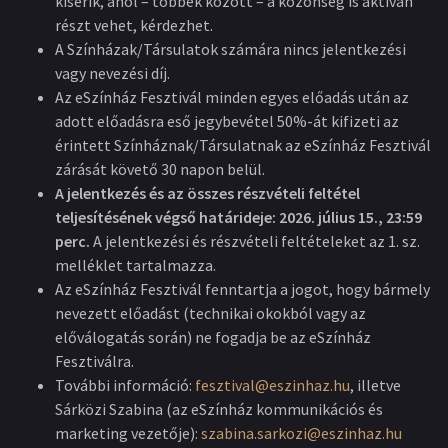
kísérik, ahol – többek között – a közönség is aktívan
részt vehet, kérdezhet.
A Színházak/Társulatok számára nincs jelentkezési
vagy nevezési díj.
Az eSzínház Fesztivál minden egyes előadás után az
adott előadásra eső jegybevétel 50%-át kifizeti az
érintett Színháznak/Társulatnak az eSzínház Fesztivál
zárását követő 30 napon belül.
A jelentkezés és az összes részvételi feltétel
teljesítésének végső határideje: 2026. július 15., 23:59
perc.
A jelentkezési és részvételi feltételeket az 1. sz.
melléklet tartalmazza.
Az eSzínház Fesztivál fenntartja a jogot, hogy bármely
nevezett előadást (technikai okokból vagy az
előválogatás során) ne fogadja be az eSzínház
Fesztiválra.
További információ:
fesztival@eszinhaz.hu
, illetve
Sárközi Szabina (az eSzínház kommunikációs és
marketing vezetője):
szabina.sarkozi@eszinhaz.hu