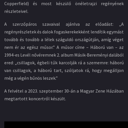
Copperfield) és most készülő önéletrajzi regényének
részleteivel.
A szerzőpáros szavaival ajánlva az előadást: „A
regényrészletek és dalok fogaskerekekként lendítik egymást
tovább és tovább a lélek száguldó országútján, amíg véget
nem ér az egész műsor.” A műsor címe – Háború van – az
1994-es Levél nővéremnek 2. album Másik-Bereményi dalából
ered: „csillagok, égbeli tűk karcolják rá a szememre: háború
van csillagok, a háború tart, szóljatok rá, hogy megálljon
még a végén bűnös leszek.”
A felvétel a 2023. szeptember 30-án a Magyar Zene Házában
megtartott koncertről készült.