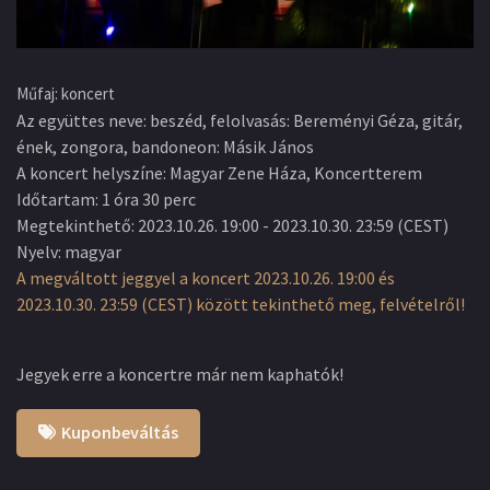
Műfaj
:
koncert
Az együttes neve
:
beszéd, felolvasás: Bereményi Géza, gitár,
ének, zongora, bandoneon: Másik János
A koncert helyszíne
:
Magyar Zene Háza, Koncertterem
Időtartam
:
1 óra 30 perc
Megtekinthető
:
2023.10.26. 19:00
-
2023.10.30. 23:59
(
CEST
)
Nyelv
:
magyar
A megváltott jeggyel a koncert 2023.10.26. 19:00 és
2023.10.30. 23:59 (CEST) között tekinthető meg, felvételről!
Jegyek erre a koncertre már nem kaphatók!
Kuponbeváltás