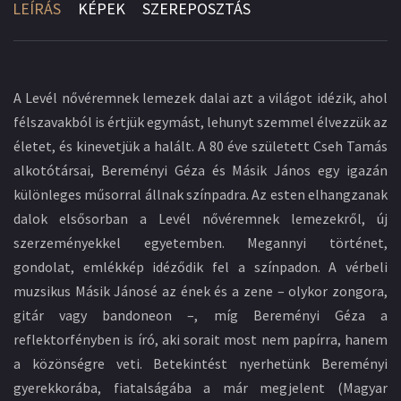
LEÍRÁS
KÉPEK
SZEREPOSZTÁS
A Levél nővéremnek lemezek dalai azt a világot idézik, ahol
félszavakból is értjük egymást, lehunyt szemmel élvezzük az
életet, és kinevetjük a halált. A 80 éve született Cseh Tamás
alkotótársai, Bereményi Géza és Másik János egy igazán
különleges műsorral állnak színpadra. Az esten elhangzanak
dalok elsősorban a Levél nővéremnek lemezekről, új
szerzeményekkel egyetemben. Megannyi történet,
gondolat, emlékkép idéződik fel a színpadon. A vérbeli
muzsikus Másik Jánosé az ének és a zene – olykor zongora,
gitár vagy bandoneon –, míg Bereményi Géza a
reflektorfényben is író, aki sorait most nem papírra, hanem
a közönségre veti. Betekintést nyerhetünk Bereményi
gyerekkorába, fiatalságába a már megjelent (Magyar