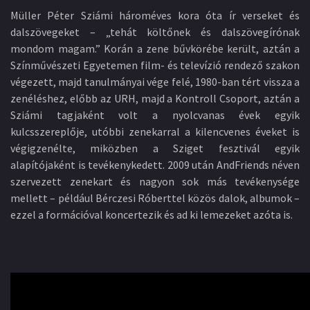
Müller Péter Sziámi hároméves kora óta ír verseket és
dalszövegeket – „tehát költőnek és dalszövegírónak
mondom magam.” Korán a zene bűvkörébe került, aztán a
Színművészeti Egyetemen film- és televízió rendező szakon
végezett, majd tanulmányai vége felé, 1980-ban tért vissza a
zenéléshez, előbb az URH, majd a Kontroll Csoport, aztán a
Sziámi tagjaként volt a nyolcvanas évek egyik
kulcsszereplője, utóbbi zenekarral a kilencvenes éveket is
végigzenélte, miközben a Sziget fesztivál egyik
alapítójaként is tevékenykedett. 2009 után AndFriends néven
szervezett zenekart és nagyon sok más tevékenysége
mellett – például Bérczesi Róberttel közös dalok, albumok –
ezzel a formációval koncertezik és ad ki lemezeket azóta is.