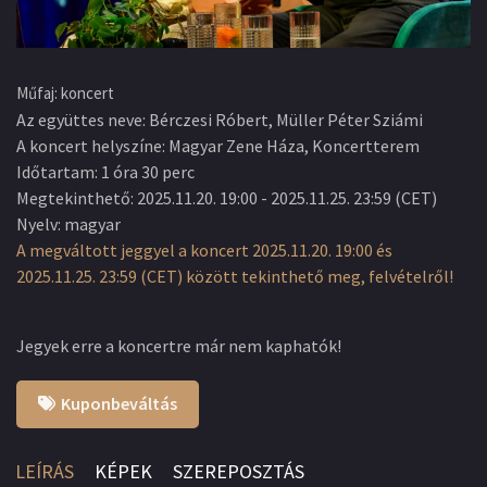
Műfaj
:
koncert
Az együttes neve
:
Bérczesi Róbert, Müller Péter Sziámi
A koncert helyszíne
:
Magyar Zene Háza, Koncertterem
Időtartam
:
1 óra 30 perc
Megtekinthető
:
2025.11.20. 19:00
-
2025.11.25. 23:59
(
CET
)
Nyelv
:
magyar
A megváltott jeggyel a koncert 2025.11.20. 19:00 és
2025.11.25. 23:59 (CET) között tekinthető meg, felvételről!
Jegyek erre a koncertre már nem kaphatók!
Kuponbeváltás
LEÍRÁS
KÉPEK
SZEREPOSZTÁS