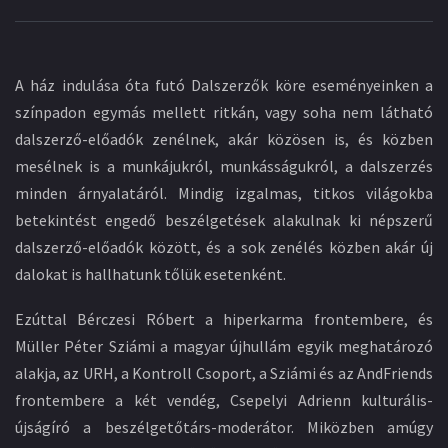
A ház indulása óta futó Dalszerzők köre eseményeinken a
színpadon egymás mellett ritkán, vagy soha nem látható
dalszerző-előadók zenélnek, akár közösen is, és közben
mesélnek is a munkájukról, munkásságukról, a dalszerzés
minden árnyalatáról. Mindig izgalmas, titkos világokba
betekintést engedő beszélgetések alakulnak ki népszerű
dalszerző-előadók között, és a sok zenélés közben akár új
dalokat is hallhatunk tőlük esetenként.
Ezúttal Bérczesi Róbert a hiperkarma frontembere, és
Müller Péter Sziámi a magyar újhullám egyik meghatározó
alakja, az URH, a Kontroll Csoport, a Sziámi és az AndFriends
frontembere a két vendég, Csepelyi Adrienn kulturális-
újságíró a beszélgetőtárs-moderátor. Miközben amúgy