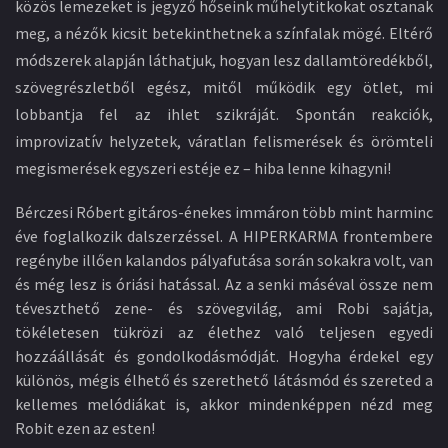
közös lemezeket is jegyző hőseink műhelytitkokat osztanak
meg, a nézők kicsit betekinthetnek a színfalak mögé. Eltérő
módszerek alapján láthatjuk, hogyan lesz dallamtöredékből,
szövegrészletből egész, mitől működik egy ötlet, mi
lobbantja fel az ihlet szikráját. Spontán reakciók,
improvizatív helyzetek, váratlan felismerések és örömteli
megismerések egyszeri estéje ez – hiba lenne kihagyni!
Bérczesi Róbert gitáros-énekes immáron több mint harminc
éve foglalkozik dalszerzéssel. A HIPERKARMA frontembere
regénybe illően kalandos pályafutása során sokakra volt, van
és még lesz is óriási hatással. Az a senki máséval össze nem
téveszthető zene- és szövegvilág, ami Robi sajátja,
tökéletesen tükrözi az élethez való teljesen egyedi
hozzáállását és gondolkodásmódját. Hogyha érdekel egy
különös, mégis élhető és szerethető látásmód és szereted a
kellemes melódiákat is, akkor mindenképpen nézd meg
Robit ezen az esten!