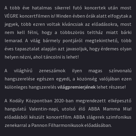
A több éve hatalmas sikerrel futó koncertek után most
VÉGRE koncertfilmen is! Minden évben órák alatt elfogytak a
jegyek, több ezren voltak kíváncsiak az előadásokra, most
nem kell félni, hogy a többszörös teltház miatt bárki
lemarad. A világ bármely pontjáról megtekinthető, több
éves tapasztalat alapján azt javasoljuk, hogy érdemes olyan
helyen nézni, ahol táncolni is lehet!
A világhírű zeneszámok ilyen magas színvonalú
hangszerelése egészen egyedi, a közönség valójában ezen
különleges hangszerelés
világpremierjének
lehet részese!
A Kodály Központban 2020-ban megrendezett elképesztő
hangulatú Valentin-napi, utolsó élő ABBA Mamma Mia!
előadásból készült koncertfilm. ABBA slágerek szimfonikus
zenekarral a Pannon Filharmonikusok előadásában.