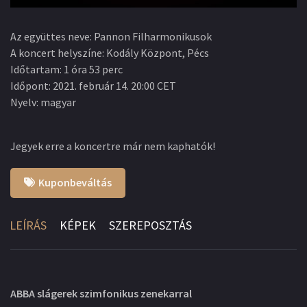
Az együttes neve
:
Pannon Filharmonikusok
A koncert helyszíne
:
Kodály Központ, Pécs
Időtartam
:
1 óra 53 perc
Időpont
:
2021. február 14. 20:00 CET
Nyelv
:
magyar
Jegyek erre a koncertre már nem kaphatók!
Kuponbeváltás
LEÍRÁS
KÉPEK
SZEREPOSZTÁS
ABBA slágerek szimfonikus zenekarral